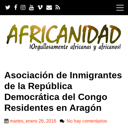
S
k
i
p
t
o
c
o
n
t
e
.
n
Asociación de Inmigrantes
t
de la República
Democrática del Congo
Residentes en Aragón
martes, enero 26, 2016
No hay comentarios