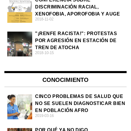
DISCRIMINACIÓN RACIAL,
XENOFOBIA, APOROFOBIA Y AUGE
2018-11-02
DE LA ULTRADERECHA EN EUROPA
"¡RENFE RACISTA!": PROTESTAS
POR AGRESIÓN EN ESTACIÓN DE
TREN DE ATOCHA
2018-10-15
CONOCIMIENTO
CINCO PROBLEMAS DE SALUD QUE
NO SE SUELEN DIAGNOSTICAR BIEN
EN POBLACIÓN AFRO
2019-03-16
POR QUÉ YA NO DIGO