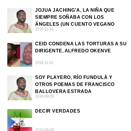
JOJUA JACHING'A, LA NIÑA QUE
SIEMPRE SOÑABA CON LOS
ÁNGELES (UN CUENTO VEGANO
2018-11-16
AFRICANO)
CEID CONDENA LAS TORTURAS A SU
DIRIGENTE, ALFREDO OKENVE
2018-11-01
SOY PLAYERO, RÍO FUNDULÀ Y
OTROS POEMAS DE FRANCISCO
BALLOVERA ESTRADA
2018-09-28
DECIR VERDADES
2018-09-08