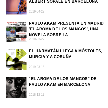
ALBERT SOPALE EN BARCELONA
2019-04-22
PAULO AKAM PRESENTA EN MADRID
'EL AROMA DE LOS MANGOS', UNA
NOVELA SOBRE LA
2019-03-29
AFRODESCENDENCIA
EL HARMATÁN LLEGA A MÓSTOLES,
MURCIA Y A CORUÑA
2019-03-15
“EL AROMA DE LOS MANGOS” DE
PAULO AKAM EN BARCELONA
2018-12-11