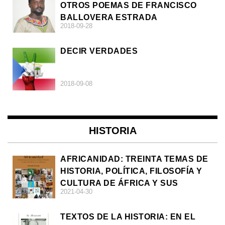
OTROS POEMAS DE FRANCISCO
BALLOVERA ESTRADA
2018-09-28
DECIR VERDADES
2018-09-08
HISTORIA
AFRICANIDAD: TREINTA TEMAS DE
HISTORIA, POLÍTICA, FILOSOFÍA Y
CULTURA DE ÁFRICA Y SUS
2021-04-30
DIÁSPORAS
TEXTOS DE LA HISTORIA: EN EL