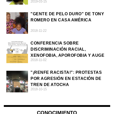
2019-03-15
"GENTE DE PELO DURO" DE TONY
ROMERO EN CASA AMÉRICA
2018-11-22
CONFERENCIA SOBRE
DISCRIMINACIÓN RACIAL,
XENOFOBIA, APOROFOBIA Y AUGE
2018-11-02
DE LA ULTRADERECHA EN EUROPA
"¡RENFE RACISTA!": PROTESTAS
POR AGRESIÓN EN ESTACIÓN DE
TREN DE ATOCHA
2018-10-15
CONOCIMIENTO