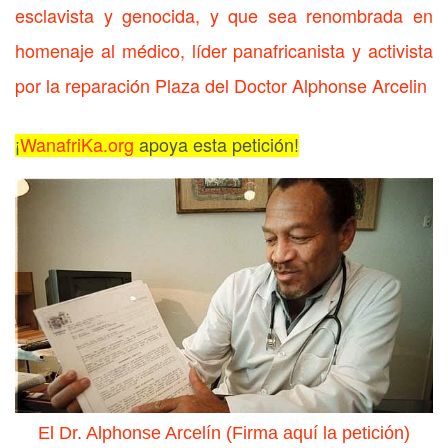
esclavista y genocida, y que sea renombrada en
homenaje al médico, líder panafricanista y activista
por la reparación Plaza del Doctor Alphonse Arcelin
¡
WanafriKa.org
apoya esta petición!
El Dr. Alphonse Arcelín (Firma aquí la petición)