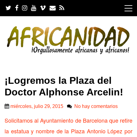
S
k
i
p
t
o
c
o
n
t
e
.
n
¡Logremos la Plaza del
t
Doctor Alphonse Arcelin!
miércoles, julio 29, 2015
No hay comentarios
Solicitamos al Ayuntamiento de Barcelona que retire
la estatua y nombre de la Plaza Antonio López por