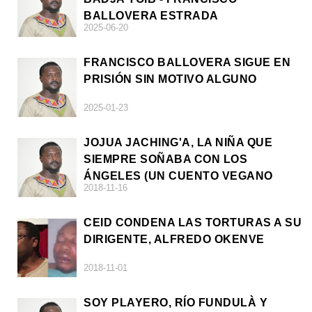
BALLOVERA ESTRADA
2025-06-20
FRANCISCO BALLOVERA SIGUE EN
PRISIÓN SIN MOTIVO ALGUNO
2025-01-23
JOJUA JACHING'A, LA NIÑA QUE
SIEMPRE SOÑABA CON LOS
ÁNGELES (UN CUENTO VEGANO
2018-11-16
AFRICANO)
CEID CONDENA LAS TORTURAS A SU
DIRIGENTE, ALFREDO OKENVE
2018-11-01
SOY PLAYERO, RÍO FUNDULÀ Y