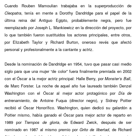
Cuando Rouben Mamoulian trabajaba en la superproducción de
Cleopatra
, tenía en mente a Dorothy Dandridge para el papel de la
última reina del Antiguo Egipto, probablemente negra, pero fue
reemplazado por Joseph L. Mankiewicz en la dirección del proyecto, por
lo que también fueron sustituidos los actores principales, entre otros,
por Elizabeth Taylor y Richard Burton, oneroso revés que afectó
personal y profesionalmente a la cantante y actriz.
Desde la nominación de Dandridge en 1954, tuvo que pasar casi medio
siglo para que una mujer “de color” fuera finalmente premiada en 2002
con el Óscar a la mejor actriz principal: Halle Berry, por
Monster’s Ball
,
de Marc Forster. La noche de aquel año fue laureado también Denzel
Washington con el Óscar al mejor actor protagónico por
Día de
entrenamiento
, de Antoine Fuqua (director negro), y Sidney Poitier
recibió el Óscar Honorífico. Washington, quien dedicó su galardón a
Poitier mismo, había ganado el Óscar para mejor actor de reparto en
1989 por
Tiempos de gloria
, de Edward Zwick, después de ser
nominado en 1987 al mismo premio por
Grito de libertad
, de Richard