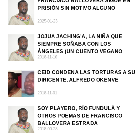
FRANCISCO BALLOVERA SIGUE EN
PRISIÓN SIN MOTIVO ALGUNO
2025-01-23
JOJUA JACHING'A, LA NIÑA QUE
SIEMPRE SOÑABA CON LOS
ÁNGELES (UN CUENTO VEGANO
2018-11-16
AFRICANO)
CEID CONDENA LAS TORTURAS A SU
DIRIGENTE, ALFREDO OKENVE
2018-11-01
SOY PLAYERO, RÍO FUNDULÀ Y
OTROS POEMAS DE FRANCISCO
BALLOVERA ESTRADA
2018-09-28