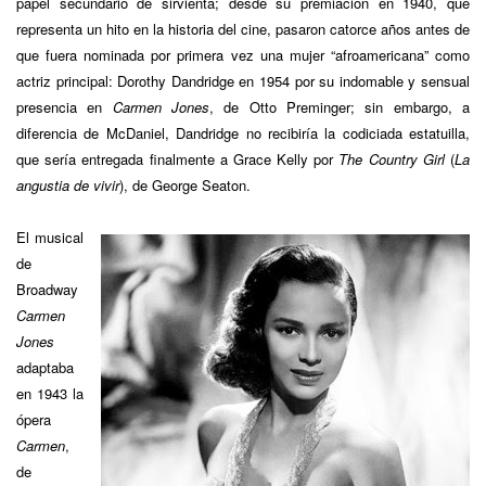
papel secundario de sirvienta; desde su premiación en 1940, que
representa un hito en la historia del cine, pasaron catorce años antes de
que fuera nominada por primera vez una mujer “afroamericana” como
actriz principal: Dorothy Dandridge en 1954 por su indomable y sensual
presencia en
Carmen Jones
, de Otto Preminger; sin embargo, a
diferencia de McDaniel, Dandridge no recibiría la codiciada estatuilla,
que sería entregada finalmente a Grace Kelly por
The Country Girl
(
La
angustia de vivir
), de George Seaton.
El musical
de
Broadway
Carmen
Jones
adaptaba
en 1943 la
ópera
Carmen
,
de