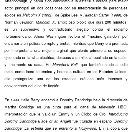
Attenborough, y había sido candidato a la estatuilla dorada para mejor
actor principal en dos ocasiones por su interpretación de personajes
épicos en
Malcolm X
(1992), de Spike Lee, y
Huracán Carter
(1999), de
Norman Jewison.
Malcolm X
, ambicioso biopic que dura 200 minutos,
es un subversivo y contradictorio alegato contra el racismo
norteamericano. Ahora Washington recibía el “máximo galardón” por
encarnar a un policía corrupto y brutal, mientras que Berry era premiada
por interpretar a una mujer marginal que pierde primero a su esposo,
ejecutado en la silla eléctrica, después a su hijo, atropellado en la calle,
y finalmente su casa. En
Monster’s Ball
, que también alude al odio
racial como lacra sistémica y herencia cultural en los Estados Unidos,
ella protagoniza una de las escenas eróticas más intensas y
convincentes del cine de ficción.
En 1999 Halle Berry encarnó a Dorothy Dandridge bajo la dirección de
Martha Coolidge en una cinta para el canal de televisión HBO,
interpretación que le valió un Emmy y un Globo de Oro.
Introducing
Dorothy Dandridge
(
Face of an Angel
) fue titulada en español
Dorothy
Dandridge: La estrella que se enfrentó a Hollywood
. En la copia que