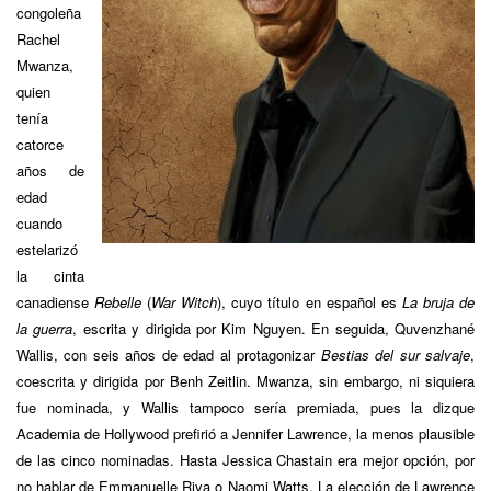
congoleña
Rachel
Mwanza,
quien
tenía
catorce
años de
edad
cuando
estelarizó
la cinta
canadiense
Rebelle
(
War Witch
), cuyo título en español es
La bruja de
la guerra
, escrita y dirigida por Kim Nguyen. En seguida, Quvenzhané
Wallis, con seis años de edad al protagonizar
Bestias del sur salvaje
,
coescrita y dirigida por Benh Zeitlin. Mwanza, sin embargo, ni siquiera
fue nominada, y Wallis tampoco sería premiada, pues la dizque
Academia de Hollywood prefirió a Jennifer Lawrence, la menos plausible
de las cinco nominadas. Hasta Jessica Chastain era mejor opción, por
no hablar de Emmanuelle Riva o Naomi Watts. La elección de Lawrence