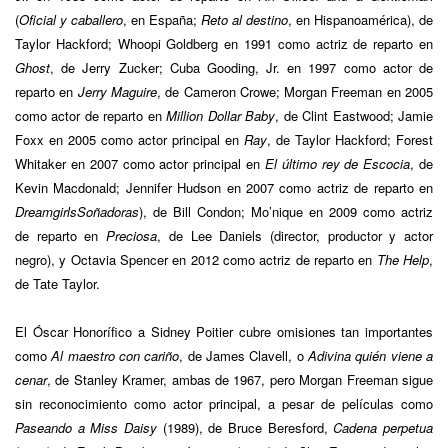
(
Oficial y caballero
, en España;
Reto al destino
, en Hispanoamérica), de
Taylor Hackford; Whoopi Goldberg en 1991 como actriz de reparto en
Ghost
, de Jerry Zucker; Cuba Gooding, Jr. en 1997 como actor de
reparto en
Jerry Maguire
, de Cameron Crowe; Morgan Freeman en 2005
como actor de reparto en
Million Dollar Baby
, de Clint Eastwood; Jamie
Foxx en 2005 como actor principal en
Ray
, de Taylor Hackford; Forest
Whitaker en 2007 como actor principal en
El último rey de Escocia
, de
Kevin Macdonald; Jennifer Hudson en 2007 como actriz de reparto en
Dreamgirls
Soñadoras
), de Bill Condon; Mo’nique en 2009 como actriz
de reparto en
Preciosa
, de Lee Daniels (director, productor y actor
negro), y Octavia Spencer en 2012 como actriz de reparto en
The Help
,
de Tate Taylor.
El Óscar Honorífico a Sidney Poitier cubre omisiones tan importantes
como
Al maestro con cariño
, de James Clavell, o
Adivina quién viene a
cenar
, de Stanley Kramer, ambas de 1967, pero Morgan Freeman sigue
sin reconocimiento como actor principal, a pesar de películas como
Paseando a Miss Daisy
(1989), de Bruce Beresford,
Cadena perpetua