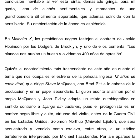
conclusión inevitable al ver esta cinta, demasiado gringa, para mi
gusto, llena de clichés sentimentales y momentos de una
grandilocuencia difícilmente soportable, que además coincide con la
sensiblería. Su ambientación de la época es espléndida.
En
Malcolm X
, los presidiarios negros festejan el contrato de Jackie
Robinson por los Dodgers de Brooklyn, y uno de ellos comenta: “Los
blancos nos arrojan un hueso y olvidamos 400 años de opresión”.
Quizás el acontecimiento más trascendente de este año en cuanto al
tema que nos ocupa es el estreno de la película inglesa
12 años de
esclavitud
, que dirige Steve McQueen, con Brad Pitt a la cabeza de la
producción y en un papel secundario. El guión escrito al alimón por el
propio McQueen y John Ridley adapta un relato autobiográfico en
sentido contrario a
Django sin cadenas
, pues el protagonista es un
hombre negro libre y culto, virtuoso del violín, antes de la Guerra Civil
en los Estados Unidos, Solomon Northup (Chiwetel Ejiofor), que será
secuestrado y vendido como esclavo, entre otros, a un sádico
terrateniente interpretado por Michael Fassbender. Por ahí aparece la