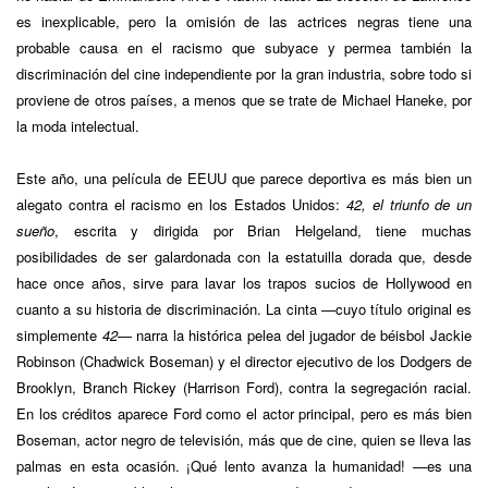
es inexplicable, pero la omisión de las actrices negras tiene una
probable causa en el racismo que subyace y permea también la
discriminación del cine independiente por la gran industria, sobre todo si
proviene de otros países, a menos que se trate de Michael Haneke, por
la moda intelectual.
Este año, una película de EEUU que parece deportiva es más bien un
alegato contra el racismo en los Estados Unidos:
42, el triunfo de un
sueño
, escrita y dirigida por Brian Helgeland, tiene muchas
posibilidades de ser galardonada con la estatuilla dorada que, desde
hace once años, sirve para lavar los trapos sucios de Hollywood en
cuanto a su historia de discriminación. La cinta —cuyo título original es
simplemente
42
— narra la histórica pelea del jugador de béisbol Jackie
Robinson (Chadwick Boseman) y el director ejecutivo de los Dodgers de
Brooklyn, Branch Rickey (Harrison Ford), contra la segregación racial.
En los créditos aparece Ford como el actor principal, pero es más bien
Boseman, actor negro de televisión, más que de cine, quien se lleva las
palmas en esta ocasión. ¡Qué lento avanza la humanidad! —es una