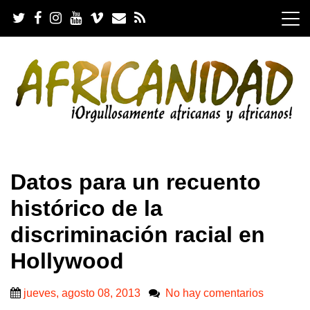
S
k
i
p
t
o
c
o
n
t
e
.
n
Datos para un recuento
t
histórico de la
discriminación racial en
Hollywood
jueves, agosto 08, 2013
No hay comentarios