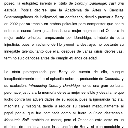
poseo, la estupidez inventó el título de
Dorothy Dandridge: casi una
estrella
. Podría decirse que la Academia de Artes y Ciencias
Cinematográficas de Hollywood, sin confesarlo, decidió premiar a Berry
en 2002 por su trabajo en ambas películas para compensar que hasta
entonces nunca fuera galardonada una mujer negra con el Óscar a la
mejor actriz principal, empezando por Dandridge, símbolo de esta
injusticia, pues el racismo de Hollywood la destruyó, no obstante su
innegable talento, tanto que ella, después de varias crisis depresivas,
terminó suicidándose antes de cumplir 43 años de edad.
La cinta protagonizada por Berry da cuenta de ello, aunque
inexplicablemente omite el episodio sobre la producción de
Cleopatra
y
su exclusión.
Introducing Dorothy Dandridge
no es una gran película,
pero hace justicia a la memoria de esta mujer sensible y desafiante que
luchó contra las adversidades de su época, pues la ignorancia racista,
machista y misógina tiende a reducir su carrera mezquinamente al
papel por el que fue nominada como si fuera lo único destacable.
Monster’s Ball
también es menor, pero el Óscar en este caso es un
símbolo de consigna, pues la actuación de Berry, si bien aceptable y