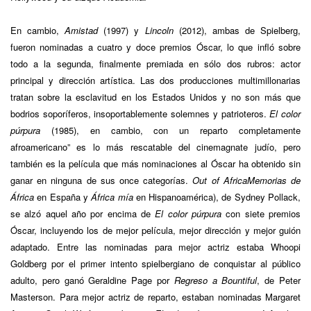
En cambio,
Amistad
(1997) y
Lincoln
(2012), ambas de Spielberg,
fueron nominadas a cuatro y doce premios Óscar, lo que infló sobre
todo a la segunda, finalmente premiada en sólo dos rubros: actor
principal y dirección artística. Las dos producciones multimillonarias
tratan sobre la esclavitud en los Estados Unidos y no son más que
bodrios soporíferos, insoportablemente solemnes y patrioteros.
El color
púrpura
(1985), en cambio, con un reparto completamente
afroamericano” es lo más rescatable del cinemagnate judío, pero
también es la película que más nominaciones al Óscar ha obtenido sin
ganar en ninguna de sus once categorías.
Out of Africa
Memorias de
África
en España y
África mía
en Hispanoamérica), de Sydney Pollack,
se alzó aquel año por encima de
El color púrpura
con siete premios
Óscar, incluyendo los de mejor película, mejor dirección y mejor guión
adaptado. Entre las nominadas para mejor actriz estaba Whoopi
Goldberg por el primer intento spielbergiano de conquistar al público
adulto, pero ganó Geraldine Page por
Regreso a Bountiful
, de Peter
Masterson. Para mejor actriz de reparto, estaban nominadas Margaret