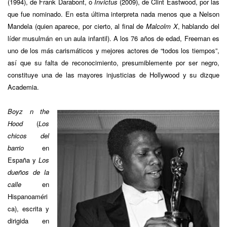
(1994), de Frank Darabont, o
Invictus
(2009), de Clint Eastwood, por las
que fue nominado. En esta última interpreta nada menos que a Nelson
Mandela (quien aparece, por cierto, al final de
Malcolm X
, hablando del
líder musulmán en un aula infantil). A los 76 años de edad, Freeman es
uno de los más carismáticos y mejores actores de “todos los tiempos”,
así que su falta de reconocimiento, presumiblemente por ser negro,
constituye una de las mayores injusticias de Hollywood y su dizque
Academia.
Boyz n the
Hood
(
Los
chicos del
barrio
en
España y
Los
dueños de la
calle
en
Hispanoaméri
ca), escrita y
dirigida en