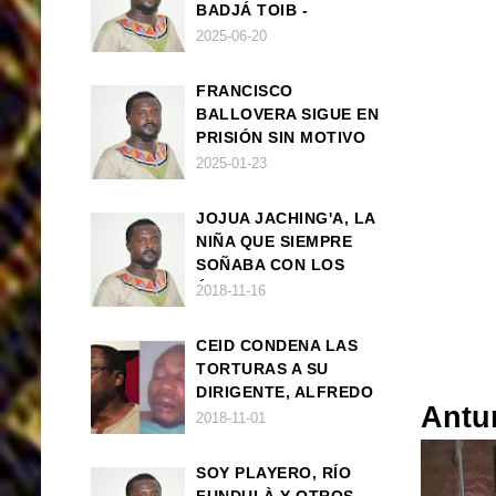
BADJÁ TOIB -
FRANCISCO
2025-06-20
BALLOVERA ESTRADA
FRANCISCO
BALLOVERA SIGUE EN
PRISIÓN SIN MOTIVO
ALGUNO
2025-01-23
JOJUA JACHING'A, LA
NIÑA QUE SIEMPRE
SOÑABA CON LOS
ÁNGELES (UN CUENTO
2018-11-16
VEGANO AFRICANO)
CEID CONDENA LAS
TORTURAS A SU
DIRIGENTE, ALFREDO
Antu
OKENVE
2018-11-01
SOY PLAYERO, RÍO
FUNDULÀ Y OTROS