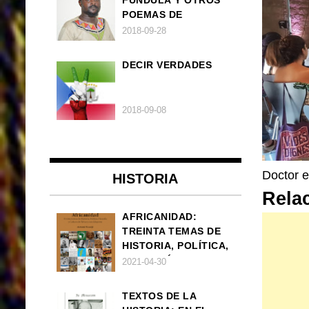
POEMAS DE
FRANCISCO
2018-09-28
BALLOVERA ESTRADA
DECIR VERDADES
2018-09-08
Doctor e
HISTORIA
Rela
AFRICANIDAD:
TREINTA TEMAS DE
HISTORIA, POLÍTICA,
FILOSOFÍA Y CULTURA
2021-04-30
DE ÁFRICA Y SUS
DIÁSPORAS
TEXTOS DE LA