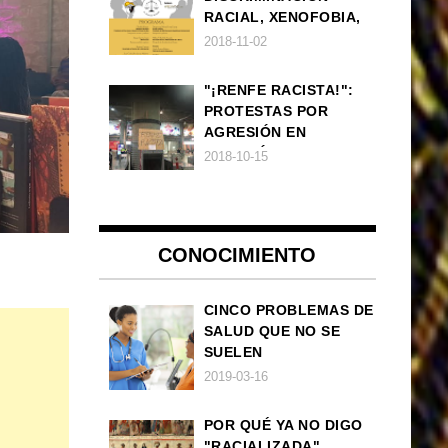
RACIAL, XENOFOBIA,
APOROFOBIA Y AUGE
2018-11-02
DE LA ULTRADERECHA
EN EUROPA
"¡RENFE RACISTA!":
PROTESTAS POR
AGRESIÓN EN
ESTACIÓN DE TREN DE
2018-10-15
ATOCHA
CONOCIMIENTO
CINCO PROBLEMAS DE
SALUD QUE NO SE
SUELEN
DIAGNOSTICAR BIEN
2019-03-16
EN POBLACIÓN AFRO
POR QUÉ YA NO DIGO
"RACIALIZADA",