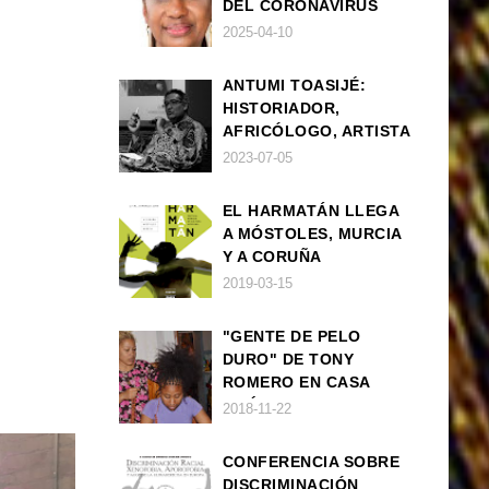
DEL CORONAVIRUS
POR PARTE DEL
2025-04-10
GOBIERNO DE ESPAÑA
ANTUMI TOASIJÉ:
HISTORIADOR,
AFRICÓLOGO, ARTISTA
2023-07-05
EL HARMATÁN LLEGA
A MÓSTOLES, MURCIA
Y A CORUÑA
2019-03-15
"GENTE DE PELO
DURO" DE TONY
ROMERO EN CASA
AMÉRICA
2018-11-22
CONFERENCIA SOBRE
DISCRIMINACIÓN