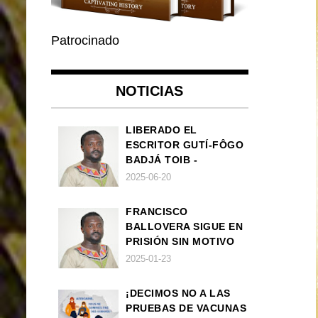
Patrocinado
NOTICIAS
LIBERADO EL
ESCRITOR GUTÍ-FÔGO
BADJÁ TOIB -
FRANCISCO
2025-06-20
BALLOVERA ESTRADA
FRANCISCO
BALLOVERA SIGUE EN
PRISIÓN SIN MOTIVO
ALGUNO
2025-01-23
¡DECIMOS NO A LAS
PRUEBAS DE VACUNAS