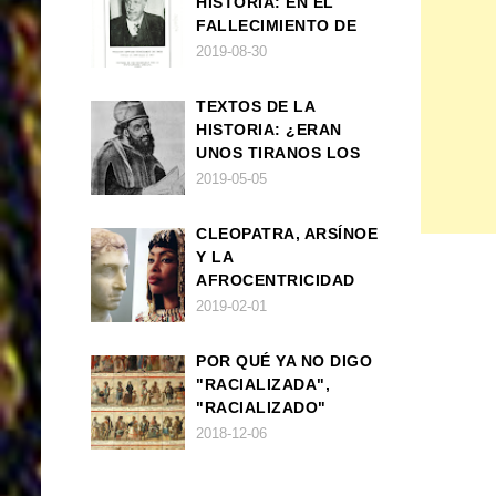
HISTORIA: EN EL
FALLECIMIENTO DE
W.E.B. DU BOIS
2019-08-30
TEXTOS DE LA
HISTORIA: ¿ERAN
UNOS TIRANOS LOS
FARAONES?
2019-05-05
CLEOPATRA, ARSÍNOE
Y LA
AFROCENTRICIDAD
MAL ENTENDIDA
2019-02-01
POR QUÉ YA NO DIGO
"RACIALIZADA",
"RACIALIZADO"
2018-12-06