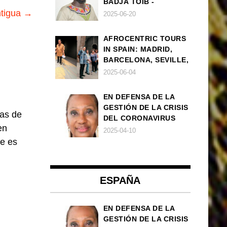
BADJÁ TOIB -
ntigua →
FRANCISCO
2025-06-20
BALLOVERA ESTRADA
AFROCENTRIC TOURS
IN SPAIN: MADRID,
BARCELONA, SEVILLE,
IBIZA
2025-06-04
EN DEFENSA DE LA
GESTIÓN DE LA CRISIS
las de
DEL CORONAVIRUS
en
POR PARTE DEL
2025-04-10
GOBIERNO DE ESPAÑA
je es
ESPAÑA
EN DEFENSA DE LA
GESTIÓN DE LA CRISIS