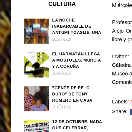
CULTURA
Miércole
LA NOCHE
Profesor
INABARCABLE DE
Alejo Or
ANTUMI TOASIJÉ, UNA
libre y 
NOVELA
2020-01-10
EXISTENCIALISTA Y
ANIMALISTA
EL HARMATÁN LLEGA
Invitan:
A MÓSTOLES, MURCIA
Cátedra
Y A CORUÑA
Museo d
2019-03-15
Comunid
"GENTE DE PELO
DURO" DE TONY
ROMERO EN CASA
Labels:
AMÉRICA
2018-11-22
Share:
12 DE OCTUBRE, NADA
QUE CELEBRAR,