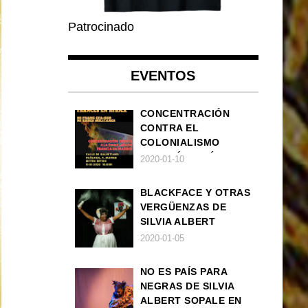
Patrocinado
EVENTOS
CONCENTRACIÓN
CONTRA EL
COLONIALISMO
FRANCÉS EN ÁFRICA
2020-01-10
BLACKFACE Y OTRAS
VERGÜENZAS DE
SILVIA ALBERT
SOPALE EN MADRID
2020-01-05
NO ES PAÍS PARA
NEGRAS DE SILVIA
ALBERT SOPALE EN