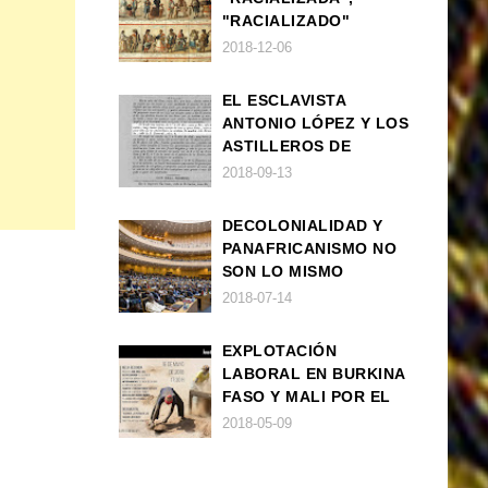
"RACIALIZADO"
2018-12-06
EL ESCLAVISTA
ANTONIO LÓPEZ Y LOS
ASTILLEROS DE
NAVANTIA
2018-09-13
DECOLONIALIDAD Y
PANAFRICANISMO NO
SON LO MISMO
2018-07-14
EXPLOTACIÓN
LABORAL EN BURKINA
FASO Y MALI POR EL
CULTIVO DE CHUFA
2018-05-09