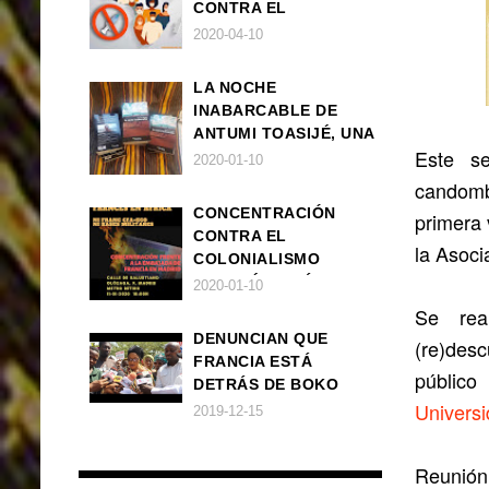
CONTRA EL
CORONAVIRUS EN
2020-04-10
ÁFRICA!
LA NOCHE
INABARCABLE DE
ANTUMI TOASIJÉ, UNA
Este se
NOVELA
2020-01-10
EXISTENCIALISTA Y
candombe
ANIMALISTA
CONCENTRACIÓN
primera 
CONTRA EL
la Asoc
COLONIALISMO
FRANCÉS EN ÁFRICA
2020-01-10
Se rea
DENUNCIAN QUE
(re)des
FRANCIA ESTÁ
público
DETRÁS DE BOKO
Universi
HARAM
2019-12-15
Reunión 