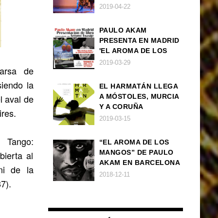
BARCELONA
2019-04-22
PAULO AKAM
PRESENTA EN MADRID
'EL AROMA DE LOS
MANGOS', UNA
2019-03-29
parsa de
NOVELA SOBRE LA
AFRODESCENDENCIA
siendo la
EL HARMATÁN LLEGA
l aval de
A MÓSTOLES, MURCIA
Y A CORUÑA
res.
2019-03-15
 Tango:
“EL AROMA DE LOS
MANGOS” DE PAULO
ierta al
AKAM EN BARCELONA
ni de la
2018-12-11
7).