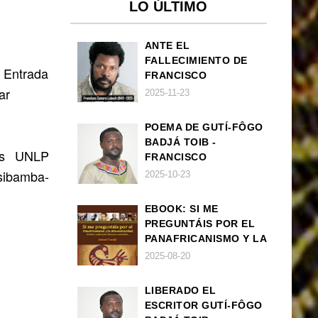
LO ÚLTIMO
ANTE EL
FALLECIMIENTO DE
. Entrada
FRANCISCO
ar
ZAMORA LOBOCH
2025-11-23
POEMA DE GUTÍ-FÔGO
BADJÁ TOIB -
nos UNLP
FRANCISCO
BALLOVERA ESTRADA:
sibamba-
2025-10-23
ANHELOS
INCONCLUSOS DE 1968
EBOOK: SI ME
PREGUNTÁIS POR EL
PANAFRICANISMO Y LA
AFROCENTRICIDAD
2025-08-20
LIBERADO EL
ESCRITOR GUTÍ-FÔGO