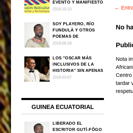
EVENTO Y MANIFIESTO
← Entra
2018-10-10
SOY PLAYERO, RÍO
No ha
FUNDULÀ Y OTROS
POEMAS DE
FRANCISCO
2018-09-28
Publi
BALLOVERA ESTRADA
LOS ''OSCAR MÁS
Nota im
INCLUSIVOS DE LA
African
HISTORIA'' SIN APENAS
Centro
TRIUNFOS AFRO
2018-03-07
tardar 
respet
GUINEA ECUATORIAL
LIBERADO EL
ESCRITOR GUTÍ-FÔGO