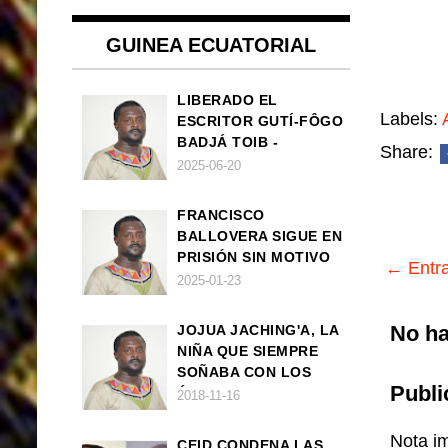
GUINEA ECUATORIAL
LIBERADO EL
Labels:
ESCRITOR GUTÍ-FÔGO
BADJÁ TOIB -
Share:
FRANCISCO
2025-06-20
BALLOVERA ESTRADA
FRANCISCO
BALLOVERA SIGUE EN
PRISIÓN SIN MOTIVO
← Entra
ALGUNO
2025-01-23
No ha
JOJUA JACHING'A, LA
NIÑA QUE SIEMPRE
SOÑABA CON LOS
Publi
ÁNGELES (UN CUENTO
2018-11-16
VEGANO AFRICANO)
Nota im
CEID CONDENA LAS