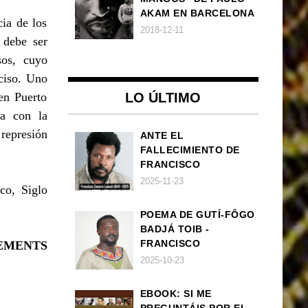
AKAM EN BARCELONA
ia de los
2018-12-11
 debe ser
sos, cuyo
ciso. Uno
 en Puerto
LO ÚLTIMO
na con la
 represión
ANTE EL
FALLECIMIENTO DE
FRANCISCO
ZAMORA LOBOCH
2025-11-23
co, Siglo
POEMA DE GUTÍ-FÔGO
BADJÁ TOIB -
FRANCISCO
EMENTS
BALLOVERA ESTRADA:
2025-10-23
ANHELOS
INCONCLUSOS DE 1968
EBOOK: SI ME