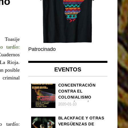
mo
 Toasije
o tardío:
Patrocinado
 Cuadernos
 La Rioja.
EVENTOS
un posible
 criminal
CONCENTRACIÓN
CONTRA EL
COLONIALISMO
FRANCÉS EN ÁFRICA
2020-01-10
BLACKFACE Y OTRAS
o tardío:
VERGÜENZAS DE