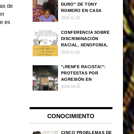
DURO" DE TONY
las de
ROMERO EN CASA
en
AMÉRICA
2018-11-22
je es
CONFERENCIA SOBRE
DISCRIMINACIÓN
RACIAL, XENOFOBIA,
APOROFOBIA Y AUGE
2018-11-02
DE LA ULTRADERECHA
EN EUROPA
"¡RENFE RACISTA!":
PROTESTAS POR
AGRESIÓN EN
ESTACIÓN DE TREN DE
2018-10-15
ATOCHA
CONOCIMIENTO
CINCO PROBLEMAS DE