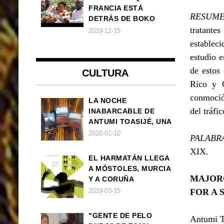
FRANCIA ESTÁ
RESUME
DETRÁS DE BOKO
tratante
HARAM
2019-12-15
establec
estudio 
de estos 
CULTURA
Rico y C
conmoción
LA NOCHE
del tráfic
INABARCABLE DE
ANTUMI TOASIJÉ, UNA
NOVELA
2020-01-10
PALABR
EXISTENCIALISTA Y
XIX.
ANIMALISTA
EL HARMATÁN LLEGA
A MÓSTOLES, MURCIA
MAJOR
Y A CORUÑA
2019-03-15
FOR A 
"GENTE DE PELO
Antumi To