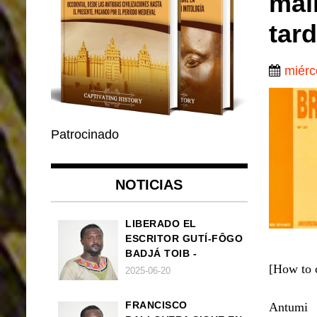
mal
tard
miérc
Patrocinado
NOTICIAS
LIBERADO EL
ESCRITOR GUTÍ-FÔGO
BADJÁ TOIB -
[How to c
FRANCISCO
2025-06-20
BALLOVERA ESTRADA
FRANCISCO
Antumi 