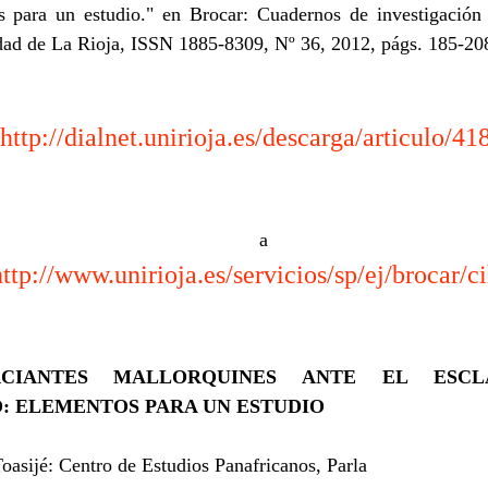
s para un estudio.
" en Brocar: Cuadernos de investigación h
dad de La Rioja, ISSN 1885-8309, Nº 36, 2012, págs. 185-20
nlace 
http://dialnet.unirioja.es/descarga/articulo/4
nlace a 
http://www.unirioja.es/servicios/sp/ej/brocar/c
CIANTES MALLORQUINES ANTE EL ESCL
: ELEMENTOS PARA UN ESTUDIO
oasijé:
Centro de Estudios Panafricanos, Parla