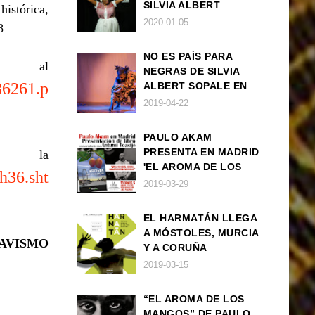
SILVIA ALBERT
istórica,
SOPALE EN MADRID
2020-01-05
8
NO ES PAÍS PARA
al
NEGRAS DE SILVIA
186261.p
ALBERT SOPALE EN
BARCELONA
2019-04-22
PAULO AKAM
PRESENTA EN MADRID
la
'EL AROMA DE LOS
ih36.sht
MANGOS', UNA
2019-03-29
NOVELA SOBRE LA
AFRODESCENDENCIA
EL HARMATÁN LLEGA
A MÓSTOLES, MURCIA
AVISMO
Y A CORUÑA
2019-03-15
“EL AROMA DE LOS
MANGOS” DE PAULO