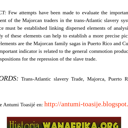
CT:
Few attempts have been made to evaluate the importan
nt of the Majorcan traders in the trans-Atlantic slavery sy
e must be established linking dispersed elements of analys
y of these elements can help to establish a more precise pi
elements are the Majorcan family sagas in Puerto Rico and C
mportant indicator is related to the general commotion produ
ispositions for the repression of the slave trade.
ORDS:
Trans-Atlantic slavery Trade, Majorca, Puerto 
http://antumi-toasije.blogspo
e Antumi Toasijé en: