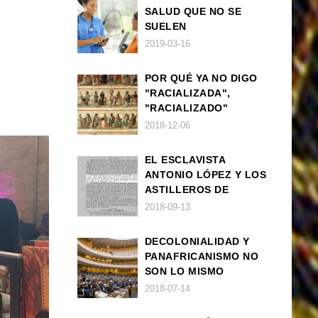
SALUD QUE NO SE
SUELEN
DIAGNOSTICAR BIEN
2019-03-16
EN POBLACIÓN AFRO
POR QUÉ YA NO DIGO
"RACIALIZADA",
"RACIALIZADO"
2018-12-06
EL ESCLAVISTA
ANTONIO LÓPEZ Y LOS
ASTILLEROS DE
NAVANTIA
2018-09-13
DECOLONIALIDAD Y
PANAFRICANISMO NO
SON LO MISMO
2018-07-14