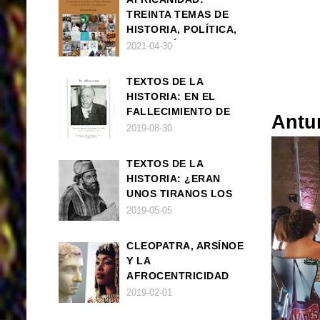
TREINTA TEMAS DE
HISTORIA, POLÍTICA,
FILOSOFÍA Y CULTURA
2021-04-30
DE ÁFRICA Y SUS
DIÁSPORAS
TEXTOS DE LA
HISTORIA: EN EL
FALLECIMIENTO DE
Antu
W.E.B. DU BOIS
2019-08-30
TEXTOS DE LA
HISTORIA: ¿ERAN
UNOS TIRANOS LOS
FARAONES?
2019-05-05
CLEOPATRA, ARSÍNOE
Y LA
AFROCENTRICIDAD
MAL ENTENDIDA
2019-02-01