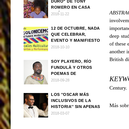
DURO" DE TONY
ROMERO EN CASA
ABSTRA
AMÉRICA
2018-11-22
involveme
importanc
12 DE OCTUBRE, NADA
QUE CELEBRAR,
deep stud
EVENTO Y MANIFIESTO
of these 
2018-10-10
another i
British d
SOY PLAYERO, RÍO
FUNDULÀ Y OTROS
POEMAS DE
KEYW
FRANCISCO
2018-09-28
BALLOVERA ESTRADA
Century.
LOS ''OSCAR MÁS
INCLUSIVOS DE LA
Más sobr
HISTORIA'' SIN APENAS
TRIUNFOS AFRO
2018-03-07