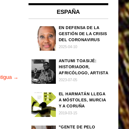
ESPAÑA
EN DEFENSA DE LA
GESTIÓN DE LA CRISIS
DEL CORONAVIRUS
POR PARTE DEL
2025-04-10
GOBIERNO DE ESPAÑA
ANTUMI TOASIJÉ:
HISTORIADOR,
AFRICÓLOGO, ARTISTA
ntigua →
2023-07-05
EL HARMATÁN LLEGA
A MÓSTOLES, MURCIA
Y A CORUÑA
2019-03-15
"GENTE DE PELO