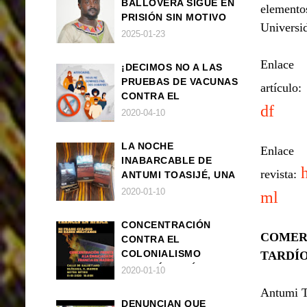
BALLOVERA SIGUE EN
elemento
PRISIÓN SIN MOTIVO
Universi
ALGUNO
2025-01-23
E
¡DECIMOS NO A LAS
PRUEBAS DE VACUNAS
artículo:
CONTRA EL
df
CORONAVIRUS EN
2020-04-10
ÁFRICA!
LA NOCHE
E
INABARCABLE DE
revista:
ANTUMI TOASIJÉ, UNA
NOVELA
2020-01-10
ml
EXISTENCIALISTA Y
ANIMALISTA
CONCENTRACIÓN
COMER
CONTRA EL
COLONIALISMO
TARDÍO
FRANCÉS EN ÁFRICA
2020-01-10
Antumi T
DENUNCIAN QUE