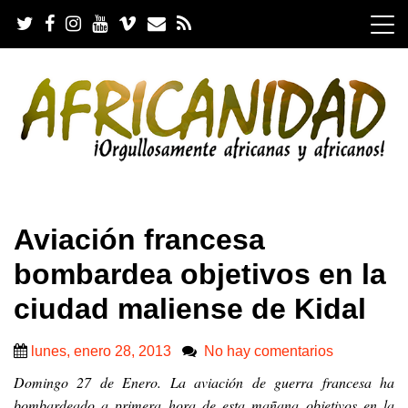
S
k
i
p
t
o
c
o
n
t
e
.
n
Aviación francesa
t
bombardea objetivos en la
ciudad maliense de Kidal
lunes, enero 28, 2013
No hay comentarios
Domingo 27 de Enero. La aviación de guerra francesa ha
bombardeado a primera hora de esta mañana objetivos en la