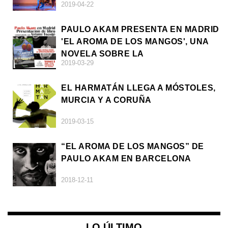
2019-04-22
PAULO AKAM PRESENTA EN MADRID
'EL AROMA DE LOS MANGOS', UNA
NOVELA SOBRE LA
2019-03-29
AFRODESCENDENCIA
EL HARMATÁN LLEGA A MÓSTOLES,
MURCIA Y A CORUÑA
2019-03-15
“EL AROMA DE LOS MANGOS” DE
PAULO AKAM EN BARCELONA
2018-12-11
LO ÚLTIMO