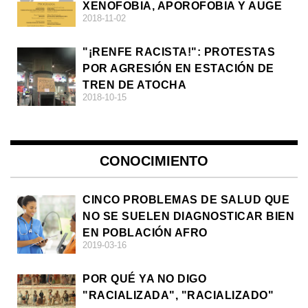
XENOFOBIA, APOROFOBIA Y AUGE
2018-11-02
DE LA ULTRADERECHA EN EUROPA
"¡RENFE RACISTA!": PROTESTAS
POR AGRESIÓN EN ESTACIÓN DE
TREN DE ATOCHA
2018-10-15
CONOCIMIENTO
CINCO PROBLEMAS DE SALUD QUE
NO SE SUELEN DIAGNOSTICAR BIEN
EN POBLACIÓN AFRO
2019-03-16
POR QUÉ YA NO DIGO
"RACIALIZADA", "RACIALIZADO"