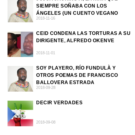
SIEMPRE SOÑABA CON LOS
ÁNGELES (UN CUENTO VEGANO
2018-11-16
AFRICANO)
CEID CONDENA LAS TORTURAS A SU
DIRIGENTE, ALFREDO OKENVE
2018-11-01
SOY PLAYERO, RÍO FUNDULÀ Y
OTROS POEMAS DE FRANCISCO
BALLOVERA ESTRADA
2018-09-28
DECIR VERDADES
2018-09-08