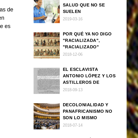
SALUD QUE NO SE
las de
SUELEN
en
DIAGNOSTICAR BIEN
2019-03-16
EN POBLACIÓN AFRO
je es
POR QUÉ YA NO DIGO
"RACIALIZADA",
"RACIALIZADO"
2018-12-06
EL ESCLAVISTA
ANTONIO LÓPEZ Y LOS
ASTILLEROS DE
NAVANTIA
2018-09-13
DECOLONIALIDAD Y
PANAFRICANISMO NO
SON LO MISMO
2018-07-14