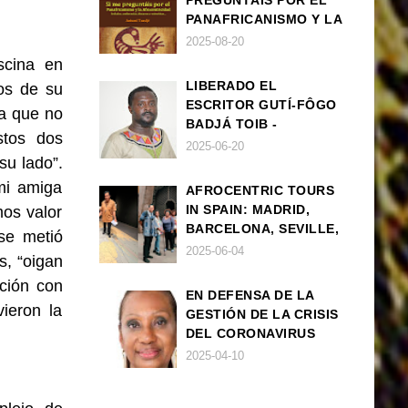
PREGUNTÁIS POR EL
PANAFRICANISMO Y LA
AFROCENTRICIDAD
2025-08-20
scina en
LIBERADO EL
os de su
ESCRITOR GUTÍ-FÔGO
ra que no
BADJÁ TOIB -
stos dos
FRANCISCO
2025-06-20
su lado”.
BALLOVERA ESTRADA
mi amiga
AFROCENTRIC TOURS
IN SPAIN: MADRID,
os valor
BARCELONA, SEVILLE,
se metió
IBIZA
2025-06-04
s, “oigan
ción con
EN DEFENSA DE LA
vieron la
GESTIÓN DE LA CRISIS
DEL CORONAVIRUS
POR PARTE DEL
2025-04-10
GOBIERNO DE ESPAÑA