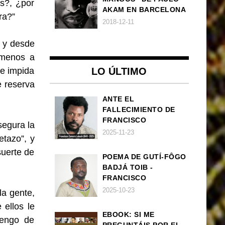
os?, ¿por
AKAM EN BARCELONA
ra?”
2018-12-11
s y desde
 menos a
le impida
LO ÚLTIMO
e reserva
ANTE EL
FALLECIMIENTO DE
FRANCISCO
segura la
ZAMORA LOBOCH
2025-11-23
etazo”, y
suerte de
POEMA DE GUTÍ-FÔGO
BADJÁ TOIB -
FRANCISCO
BALLOVERA ESTRADA:
2025-10-23
la gente,
ANHELOS
 ellos le
INCONCLUSOS DE 1968
EBOOK: SI ME
tengo de