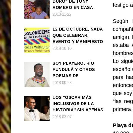
DURO" DE TONY
testigo 
ROMERO EN CASA
AMÉRICA
2018-11-22
Según l
compañí
12 DE OCTUBRE, NADA
QUE CELEBRAR,
amiga), 
EVENTO Y MANIFIESTO
estaba 
2018-10-10
hombres 
Lo sigu
SOY PLAYERO, RÍO
español
FUNDULÀ Y OTROS
POEMAS DE
para ha
FRANCISCO
2018-09-28
entonces
BALLOVERA ESTRADA
que soy
LOS ''OSCAR MÁS
“las neg
INCLUSIVOS DE LA
primera 
HISTORIA'' SIN APENAS
TRIUNFOS AFRO
2018-03-07
Playa de