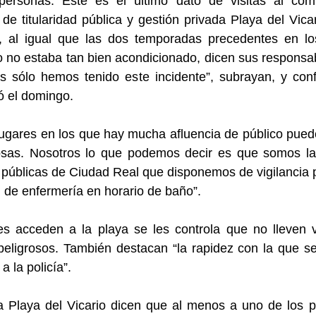
personas. Este es el último dato de visitas al com
 de titularidad pública y gestión privada Playa del Vica
o, al igual que las dos temporadas precedentes en lo
 no estaba tan bien acondicionado, dicen sus responsa
s sólo hemos tenido este incidente”, subrayan, y con
ó el domingo.
lugares en los que hay mucha afluencia de público pue
osas. Nosotros lo que podemos decir es que somos la
 públicas de Ciudad Real que disponemos de vigilancia 
 de enfermería en horario de baño”.
s acceden a la playa se les controla que no lleven v
peligrosos. También destacan “la rapidez con la que s
a la policía”.
a Playa del Vicario dicen que al menos a uno de los p