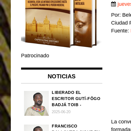
jueves
Por: Be
Ciudad 
Fuente:
Patrocinado
NOTICIAS
LIBERADO EL
ESCRITOR GUTÍ-FÔGO
BADJÁ TOIB -
FRANCISCO
2025-06-20
BALLOVERA ESTRADA
La conve
FRANCISCO
formadas