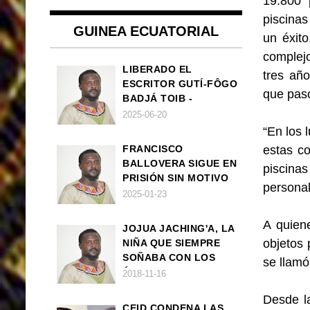
19.800 
piscinas
GUINEA ECUATORIAL
un éxit
complejo
LIBERADO EL
tres año
ESCRITOR GUTÍ-FÔGO
que pas
BADJÁ TOIB -
FRANCISCO
2025-06-20
BALLOVERA ESTRADA
“En los 
FRANCISCO
estas c
BALLOVERA SIGUE EN
piscinas
PRISIÓN SIN MOTIVO
personal
ALGUNO
2025-01-23
A quiene
JOJUA JACHING'A, LA
objetos 
NIÑA QUE SIEMPRE
SOÑABA CON LOS
se llamó 
ÁNGELES (UN CUENTO
2018-11-16
VEGANO AFRICANO)
Desde l
CEID CONDENA LAS