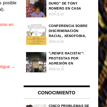
s posible
DURO" DE TONY
ROMERO EN CASA
l).
AMÉRICA
2018-11-22
ismo en
CONFERENCIA SOBRE
DISCRIMINACIÓN
RACIAL, XENOFOBIA,
APOROFOBIA Y AUGE
2018-11-02
DE LA ULTRADERECHA
EN EUROPA
"¡RENFE RACISTA!":
PROTESTAS POR
AGRESIÓN EN
ntigua →
ESTACIÓN DE TREN DE
2018-10-15
ATOCHA
CONOCIMIENTO
CINCO PROBLEMAS DE