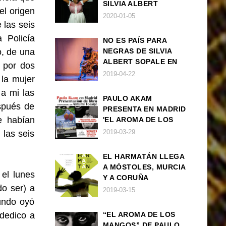
SILVIA ALBERT
el origen
SOPALE EN MADRID
2020-01-05
 las seis
 Policía
NO ES PAÍS PARA
o, de una
NEGRAS DE SILVIA
ALBERT SOPALE EN
 por dos
BARCELONA
2019-04-22
la mujer
 a mi las
PAULO AKAM
spués de
PRESENTA EN MADRID
e habían
'EL AROMA DE LOS
MANGOS', UNA
2019-03-29
las seis
NOVELA SOBRE LA
AFRODESCENDENCIA
EL HARMATÁN LLEGA
A MÓSTOLES, MURCIA
 el lunes
Y A CORUÑA
do ser) a
2019-03-15
mundo oyó
 dedico a
“EL AROMA DE LOS
MANGOS” DE PAULO