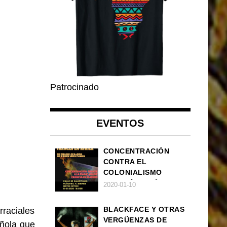
Patrocinado
EVENTOS
CONCENTRACIÓN
CONTRA EL
COLONIALISMO
FRANCÉS EN ÁFRICA
2020-01-10
BLACKFACE Y OTRAS
rraciales
VERGÜENZAS DE
añola que