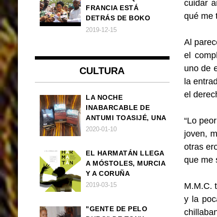
cuidar a
FRANCIA ESTÁ
qué me t
DETRÁS DE BOKO
HARAM
2019-12-15
Al parec
el comp
uno de e
CULTURA
la entra
el derec
LA NOCHE
INABARCABLE DE
ANTUMI TOASIJÉ, UNA
“Lo peor
NOVELA
2020-01-10
joven, m
EXISTENCIALISTA Y
otras er
ANIMALISTA
EL HARMATÁN LLEGA
que me 
A MÓSTOLES, MURCIA
Y A CORUÑA
2019-03-15
M.M.C. t
y la poc
"GENTE DE PELO
chillab