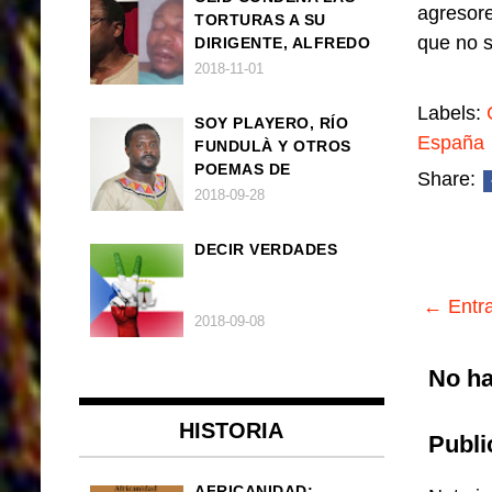
agresore
TORTURAS A SU
que no s
DIRIGENTE, ALFREDO
OKENVE
2018-11-01
Labels:
SOY PLAYERO, RÍO
España
FUNDULÀ Y OTROS
POEMAS DE
Share:
FRANCISCO
2018-09-28
BALLOVERA ESTRADA
DECIR VERDADES
← Entra
2018-09-08
No ha
HISTORIA
Publi
AFRICANIDAD: