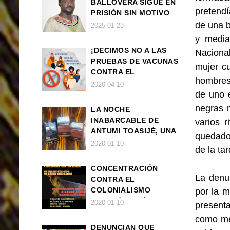
BALLOVERA SIGUE EN
pretendí
PRISIÓN SIN MOTIVO
ALGUNO
de una b
2025-01-23
y media
¡DECIMOS NO A LAS
Nacional
PRUEBAS DE VACUNAS
mujer c
CONTRA EL
hombres
CORONAVIRUS EN
2020-04-10
de uno e
ÁFRICA!
negras 
LA NOCHE
INABARCABLE DE
varios 
ANTUMI TOASIJÉ, UNA
quedado
NOVELA
2020-01-10
de la tar
EXISTENCIALISTA Y
ANIMALISTA
CONCENTRACIÓN
La denun
CONTRA EL
COLONIALISMO
por la m
FRANCÉS EN ÁFRICA
2020-01-10
presenta
como me 
DENUNCIAN QUE