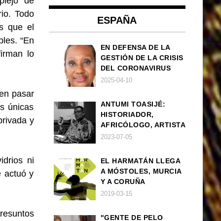
plejo de
rio. Todo
ESPAÑA
s que el
bles. “En
EN DEFENSA DE LA
firman lo
GESTIÓN DE LA CRISIS
DEL CORONAVIRUS
POR PARTE DEL
2025-04-10
GOBIERNO DE ESPAÑA
den pasar
ANTUMI TOASIJÉ:
s únicas
HISTORIADOR,
privada y
AFRICÓLOGO, ARTISTA
2023-07-05
idrios ni
EL HARMATÁN LLEGA
A MÓSTOLES, MURCIA
e actuó y
Y A CORUÑA
2019-03-15
resuntos
"GENTE DE PELO