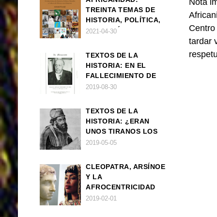
Nota im
TREINTA TEMAS DE
African
HISTORIA, POLÍTICA,
Centro
FILOSOFÍA Y CULTURA
2021-04-30
DE ÁFRICA Y SUS
tardar 
DIÁSPORAS
respet
TEXTOS DE LA
HISTORIA: EN EL
FALLECIMIENTO DE
W.E.B. DU BOIS
2019-08-30
TEXTOS DE LA
HISTORIA: ¿ERAN
UNOS TIRANOS LOS
FARAONES?
2019-05-05
CLEOPATRA, ARSÍNOE
Y LA
AFROCENTRICIDAD
MAL ENTENDIDA
2019-02-01