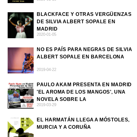
BLACKFACE Y OTRAS VERGÜENZAS
DE SILVIA ALBERT SOPALE EN
MADRID
2020-01-05
NO ES PAÍS PARA NEGRAS DE SILVIA
ALBERT SOPALE EN BARCELONA
2019-04-22
PAULO AKAM PRESENTA EN MADRID
'EL AROMA DE LOS MANGOS', UNA
NOVELA SOBRE LA
2019-03-29
AFRODESCENDENCIA
EL HARMATÁN LLEGA A MÓSTOLES,
MURCIA Y A CORUÑA