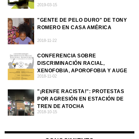
2019-03-15
"GENTE DE PELO DURO" DE TONY
ROMERO EN CASA AMÉRICA
2018-11-22
CONFERENCIA SOBRE
DISCRIMINACIÓN RACIAL,
XENOFOBIA, APOROFOBIA Y AUGE
2018-11-02
DE LA ULTRADERECHA EN EUROPA
"¡RENFE RACISTA!": PROTESTAS
POR AGRESIÓN EN ESTACIÓN DE
TREN DE ATOCHA
2018-10-15