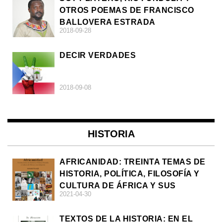
OTROS POEMAS DE FRANCISCO
BALLOVERA ESTRADA
2018-09-28
DECIR VERDADES
2018-09-08
HISTORIA
AFRICANIDAD: TREINTA TEMAS DE
HISTORIA, POLÍTICA, FILOSOFÍA Y
CULTURA DE ÁFRICA Y SUS
2021-04-30
DIÁSPORAS
TEXTOS DE LA HISTORIA: EN EL