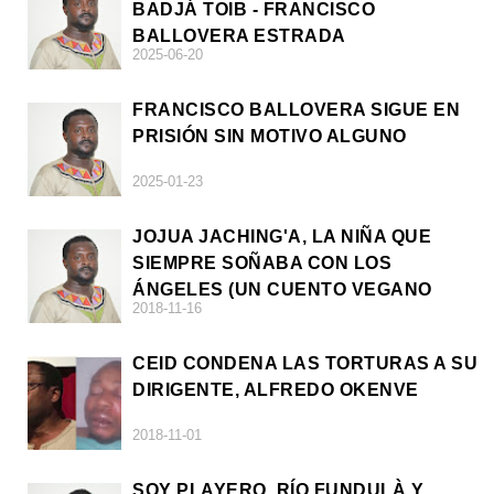
BADJÁ TOIB - FRANCISCO
BALLOVERA ESTRADA
2025-06-20
FRANCISCO BALLOVERA SIGUE EN
PRISIÓN SIN MOTIVO ALGUNO
2025-01-23
JOJUA JACHING'A, LA NIÑA QUE
SIEMPRE SOÑABA CON LOS
ÁNGELES (UN CUENTO VEGANO
2018-11-16
AFRICANO)
CEID CONDENA LAS TORTURAS A SU
DIRIGENTE, ALFREDO OKENVE
2018-11-01
SOY PLAYERO, RÍO FUNDULÀ Y