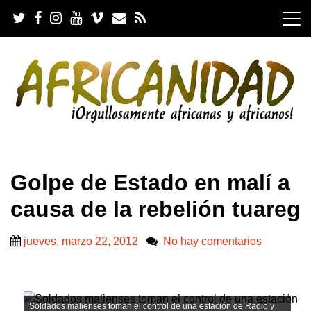
S
k
i
p
t
o
c
o
n
t
e
.
n
Golpe de Estado en malí a
t
causa de la rebelión tuareg
jueves, marzo 22, 2012
No hay comentarios
Soldados malienses toman el control de una estación de Radio y