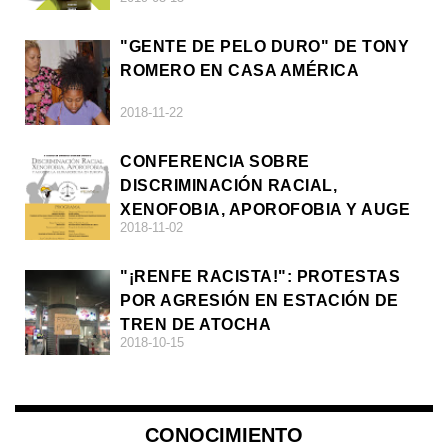
"GENTE DE PELO DURO" DE TONY
ROMERO EN CASA AMÉRICA
2018-11-22
CONFERENCIA SOBRE
DISCRIMINACIÓN RACIAL,
XENOFOBIA, APOROFOBIA Y AUGE
2018-11-02
DE LA ULTRADERECHA EN EUROPA
"¡RENFE RACISTA!": PROTESTAS
POR AGRESIÓN EN ESTACIÓN DE
TREN DE ATOCHA
2018-10-15
CONOCIMIENTO