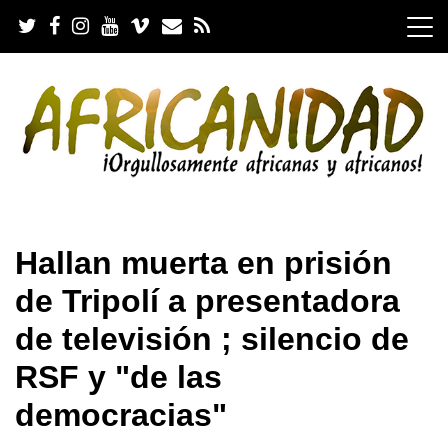
S
k
i
p
t
o
c
o
n
t
e
.
n
Hallan muerta en prisión
t
de Tripolí a presentadora
de televisión ; silencio de
RSF y "de las
democracias"