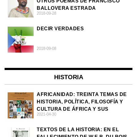
OTROS POEMAS DE FRANCISCO
BALLOVERA ESTRADA
2018-09-28
DECIR VERDADES
2018-09-08
HISTORIA
AFRICANIDAD: TREINTA TEMAS DE
HISTORIA, POLÍTICA, FILOSOFÍA Y
CULTURA DE ÁFRICA Y SUS
2021-04-30
DIÁSPORAS
TEXTOS DE LA HISTORIA: EN EL
FALLECIMIENTO DE W.E.B. DU BOIS