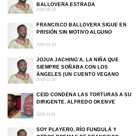
BALLOVERA ESTRADA
2025-06-20
FRANCISCO BALLOVERA SIGUE EN
PRISIÓN SIN MOTIVO ALGUNO
2025-01-23
JOJUA JACHING'A, LA NIÑA QUE
SIEMPRE SOÑABA CON LOS
ÁNGELES (UN CUENTO VEGANO
2018-11-16
AFRICANO)
CEID CONDENA LAS TORTURAS A SU
DIRIGENTE, ALFREDO OKENVE
2018-11-01
SOY PLAYERO, RÍO FUNDULÀ Y