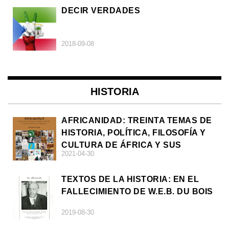
DECIR VERDADES
2018-09-08
HISTORIA
AFRICANIDAD: TREINTA TEMAS DE
HISTORIA, POLÍTICA, FILOSOFÍA Y
CULTURA DE ÁFRICA Y SUS
2021-04-30
DIÁSPORAS
TEXTOS DE LA HISTORIA: EN EL
FALLECIMIENTO DE W.E.B. DU BOIS
2019-08-30