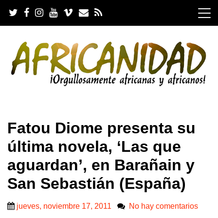
S
k
i
p
t
o
c
o
n
t
e
.
n
Fatou Diome presenta su
t
última novela, ‘Las que
aguardan’, en Barañain y
San Sebastián (España)
jueves, noviembre 17, 2011
No hay comentarios