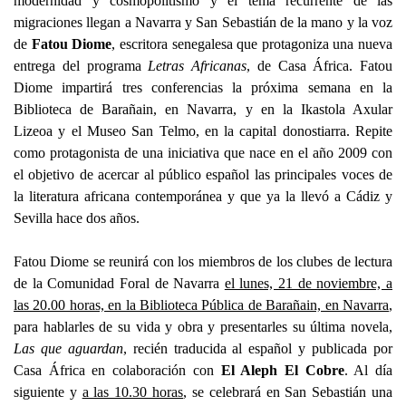
modernidad y cosmopolitismo y el tema recurrente de las
migraciones llegan a Navarra y San Sebastián de la mano y la voz
de
Fatou Diome
, escritora senegalesa que protagoniza una nueva
entrega del programa
Letras Africanas
, de Casa África. Fatou
Diome impartirá tres conferencias la próxima semana en la
Biblioteca de Barañain, en Navarra, y en la Ikastola Axular
Lizeoa y el Museo San Telmo, en la capital donostiarra. Repite
como protagonista de una iniciativa que nace en el año 2009 con
el objetivo de acercar al público español las principales voces de
la literatura africana contemporánea y que ya la llevó a Cádiz y
Sevilla hace dos años.
Fatou Diome se reunirá con los miembros de los clubes de lectura
de la Comunidad Foral de Navarra
el lunes, 21 de noviembre, a
las 20.00 horas, en la Biblioteca Pública de Barañain, en Navarra
,
para hablarles de su vida y obra y presentarles su última novela,
Las que aguardan
, recién traducida al español y publicada por
Casa África en colaboración con
El Aleph El Cobre
. Al día
siguiente y
a las 10.30 horas
, se celebrará en San Sebastián una