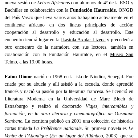
nueva sesión de
Letras Africanas
con alumnos de 4º de la ESO y
Bachiller en colaboración con la
Fundación Haurralde
, ONGD
del País Vasco que lleva varios años trabajando activamente en el
continente africano en dos líneas principales de acción:
cooperación al desarrollo y educación al desarrollo. Este
encuentro tendrá lugar en la
Ikastola Axular Lizeoa
y precederá a
otro encuentro de la narradora con sus lectores, también en
colaboración con la Fundación Haurralde, en el
Museo San
Telmo, a las 19.00 horas
.
Fatou Diome
nació en 1968 en la isla de Niodior, Senegal. Fue
criada por su abuela y allí asistió a la escuela, donde aprendió
francés y nació su pasión por la literatura francesa. Se licenció en
Literatura Moderna en la Universidad de Marc Bloch de
Estrasburgo y realizó el doctorado
Viajes, intercambios y
formación, en la obra literaria y cinematográfica de Ousmane
Sembene
. La escritora publicó en 2001 una colección de historias
cortas titulada
La Préférence nationale
. Su primera novela es
Le
Ventre de l’Atlantique
(
En un lugar del Atlántico
, 2003), que se