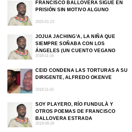
FRANCISCO BALLOVERA SIGUE EN
PRISIÓN SIN MOTIVO ALGUNO
2025-01-23
JOJUA JACHING'A, LA NIÑA QUE
SIEMPRE SOÑABA CON LOS
ÁNGELES (UN CUENTO VEGANO
2018-11-16
AFRICANO)
CEID CONDENA LAS TORTURAS A SU
DIRIGENTE, ALFREDO OKENVE
2018-11-01
SOY PLAYERO, RÍO FUNDULÀ Y
OTROS POEMAS DE FRANCISCO
BALLOVERA ESTRADA
2018-09-28