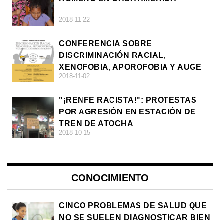
2018-11-22
CONFERENCIA SOBRE
DISCRIMINACIÓN RACIAL,
XENOFOBIA, APOROFOBIA Y AUGE
2018-11-02
DE LA ULTRADERECHA EN EUROPA
"¡RENFE RACISTA!": PROTESTAS
POR AGRESIÓN EN ESTACIÓN DE
TREN DE ATOCHA
2018-10-15
CONOCIMIENTO
CINCO PROBLEMAS DE SALUD QUE
NO SE SUELEN DIAGNOSTICAR BIEN