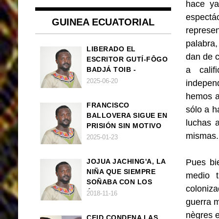
hace ya
espect
GUINEA ECUATORIAL
represe
palabra,
LIBERADO EL
dan de c
ESCRITOR GUTÍ-FÔGO
a cali
BADJÁ TOIB -
FRANCISCO
2025-06-20
independ
BALLOVERA ESTRADA
hemos a
FRANCISCO
sólo a h
BALLOVERA SIGUE EN
luchas 
PRISIÓN SIN MOTIVO
mismas.
ALGUNO
2025-01-23
JOJUA JACHING'A, LA
Pues bi
NIÑA QUE SIEMPRE
medio t
SOÑABA CON LOS
coloniz
ÁNGELES (UN CUENTO
2018-11-16
guerra m
VEGANO AFRICANO)
nègres e
CEID CONDENA LAS