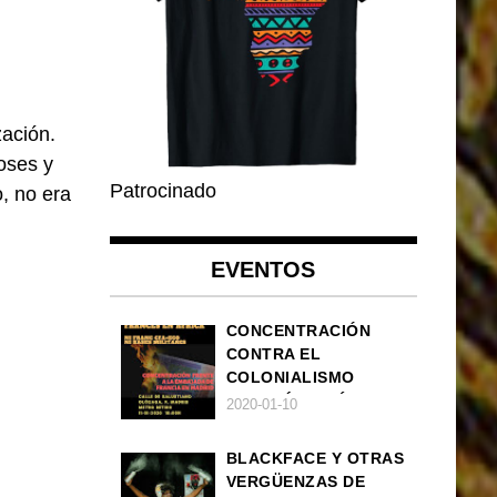
zación.
oses y
Patrocinado
, no era
EVENTOS
CONCENTRACIÓN
CONTRA EL
COLONIALISMO
FRANCÉS EN ÁFRICA
2020-01-10
BLACKFACE Y OTRAS
VERGÜENZAS DE