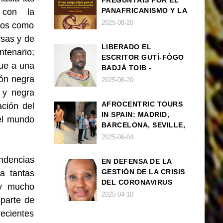
PREGUNTÁIS POR EL
PANAFRICANISMO Y LA
 con la
AFROCENTRICIDAD
2025-08-20
asos como
rsas y de
LIBERADO EL
tenario;
ESCRITOR GUTÍ-FÔGO
que a una
BADJÁ TOIB -
ión negra
FRANCISCO
2025-06-20
BALLOVERA ESTRADA
 y negra
AFROCENTRIC TOURS
ación del
IN SPAIN: MADRID,
del mundo
BARCELONA, SEVILLE,
IBIZA
2025-06-04
ndencias
EN DEFENSA DE LA
GESTIÓN DE LA CRISIS
a tantas
DEL CORONAVIRUS
 y mucho
POR PARTE DEL
2025-04-10
 parte de
GOBIERNO DE ESPAÑA
recientes