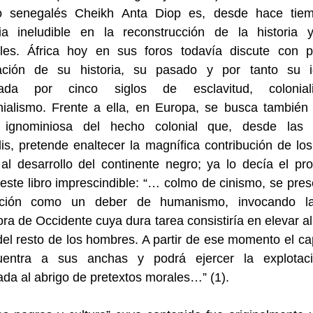
ico senegalés Cheikh Anta Diop es, desde hace tie
cia ineludible en la reconstrucción de la historia y
ales. África hoy en sus foros todavía discute con p
ación de su historia, su pasado y por tanto su i
eada por cinco siglos de esclavitud, colonia
nialismo. Frente a ella, en Europa, se busca también
n ignominiosa del hecho colonial que, desde las 
is, pretende enaltecer la magnífica contribución de lo
al desarrollo del continente negro; ya lo decía el pr
este libro imprescindible: “… colmo de cinismo, se pres
ación como un deber de humanismo, invocando l
dora de Occidente cuya dura tarea consistiría en elevar al
 del resto de los hombres. A partir de ese momento el ca
entra a sus anchas y podrá ejercer la explota
da al abrigo de pretextos morales…” (1).