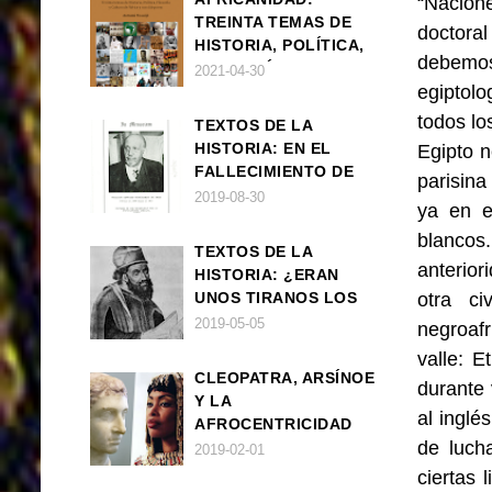
“Nacione
TREINTA TEMAS DE
doctora
HISTORIA, POLÍTICA,
debemos
FILOSOFÍA Y CULTURA
2021-04-30
egiptolo
DE ÁFRICA Y SUS
DIÁSPORAS
todos lo
TEXTOS DE LA
HISTORIA: EN EL
Egipto n
FALLECIMIENTO DE
parisina
W.E.B. DU BOIS
2019-08-30
ya en e
blancos
TEXTOS DE LA
anterior
HISTORIA: ¿ERAN
UNOS TIRANOS LOS
otra ci
FARAONES?
2019-05-05
negroafr
valle: E
CLEOPATRA, ARSÍNOE
durante 
Y LA
al inglé
AFROCENTRICIDAD
de luch
MAL ENTENDIDA
2019-02-01
ciertas 