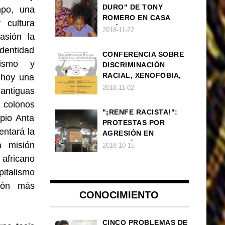
DURO" DE TONY
mpo, una
ROMERO EN CASA
 cultura
AMÉRICA
2018-11-22
asión la
dentidad
CONFERENCIA SOBRE
lismo y
DISCRIMINACIÓN
RACIAL, XENOFOBIA,
 hoy una
APOROFOBIA Y AUGE
2018-11-02
antiguas
DE LA ULTRADERECHA
s colonos
EN EUROPA
"¡RENFE RACISTA!":
opio Anta
PROTESTAS POR
entará la
AGRESIÓN EN
ESTACIÓN DE TREN DE
a misión
2018-10-15
ATOCHA
 africano
pitalismo
ción más
CONOCIMIENTO
CINCO PROBLEMAS DE