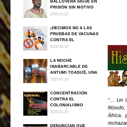
BALLOVERA SIGUE EN
PRISIÓN SIN MOTIVO
ALGUNO
2025-01-23
¡DECIMOS NO A LAS
PRUEBAS DE VACUNAS
CONTRA EL
CORONAVIRUS EN
2020-04-10
ÁFRICA!
LA NOCHE
INABARCABLE DE
ANTUMI TOASIJÉ, UNA
NOVELA
2020-01-10
EXISTENCIALISTA Y
ANIMALISTA
CONCENTRACIÓN
CONTRA EL
“… Un l
COLONIALISMO
filósof
FRANCÉS EN ÁFRICA
2020-01-10
África,
rechaza
DENUNCIAN QUE