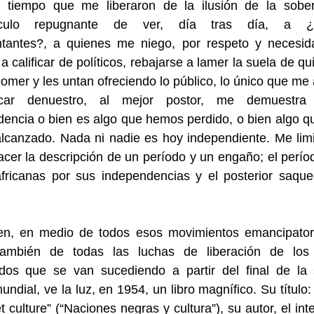
 tiempo que me liberaron de la ilusión de la sober
áculo repugnante de ver, día tras día, a ¿n
ntantes?, a quienes me niego, por respeto y necesid
 a calificar de políticos, rebajarse a lamer la suela de qu
omer y les untan ofreciendo lo público, lo único que me 
ficar denuestro, al mejor postor, me demuestra
encia o bien es algo que hemos perdido, o bien algo 
lcanzado. Nada ni nadie es hoy independiente. Me limi
acer la descripción de un período y un engaño; el perío
africanas por sus independencias y el posterior saque
en, en medio de todos esos movimientos emancipator
ambién de todas las luchas de liberación de los
ados que se van sucediendo a partir del final de la
undial, ve la luz, en 1954, un libro magnífico. Su título:
t culture” (“Naciones negras y cultura”), su autor, el inte