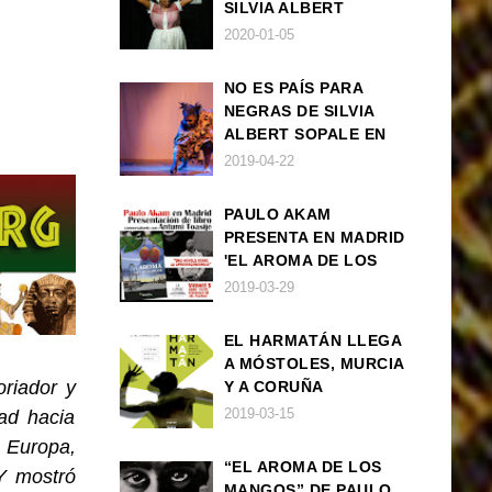
SILVIA ALBERT
SOPALE EN MADRID
2020-01-05
NO ES PAÍS PARA
NEGRAS DE SILVIA
ALBERT SOPALE EN
BARCELONA
2019-04-22
PAULO AKAM
PRESENTA EN MADRID
'EL AROMA DE LOS
MANGOS', UNA
2019-03-29
NOVELA SOBRE LA
AFRODESCENDENCIA
EL HARMATÁN LLEGA
A MÓSTOLES, MURCIA
riador y
Y A CORUÑA
2019-03-15
ad hacia
 Europa,
“EL AROMA DE LOS
Y mostró
MANGOS” DE PAULO