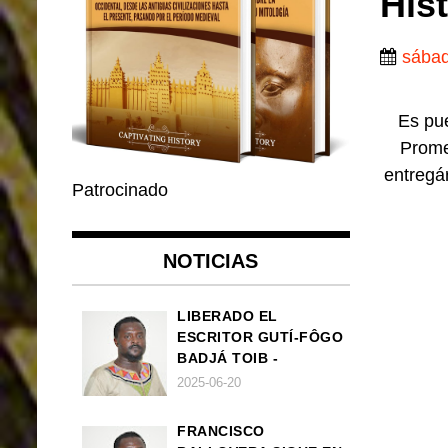
Hist
sábad
Es pue
Promet
entregá
Patrocinado
NOTICIAS
LIBERADO EL
ESCRITOR GUTÍ-FÔGO
BADJÁ TOIB -
FRANCISCO
2025-06-20
BALLOVERA ESTRADA
FRANCISCO