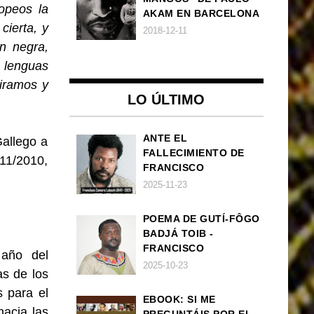
opeos la
AKAM EN BARCELONA
cierta, y
2018-12-11
ón negra,
 lenguas
miramos y
LO ÚLTIMO
ANTE EL
Gallego a
FALLECIMIENTO DE
/11/2010,
FRANCISCO
ZAMORA LOBOCH
2025-11-23
POEMA DE GUTÍ-FÔGO
BADJÁ TOIB -
FRANCISCO
año del
BALLOVERA ESTRADA:
2025-10-23
as de los
ANHELOS
s para el
INCONCLUSOS DE 1968
EBOOK: SI ME
hacia las