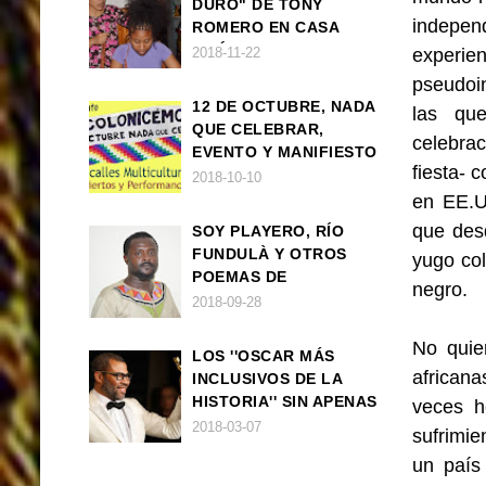
DURO" DE TONY
indepe
ROMERO EN CASA
AMÉRICA
2018-11-22
experien
pseudoin
12 DE OCTUBRE, NADA
las que
QUE CELEBRAR,
celebrac
EVENTO Y MANIFIESTO
fiesta- 
2018-10-10
en EE.U
que desd
SOY PLAYERO, RÍO
FUNDULÀ Y OTROS
yugo col
POEMAS DE
negro.
FRANCISCO
2018-09-28
BALLOVERA ESTRADA
No quie
LOS ''OSCAR MÁS
african
INCLUSIVOS DE LA
HISTORIA'' SIN APENAS
veces h
TRIUNFOS AFRO
2018-03-07
sufrimie
un país 