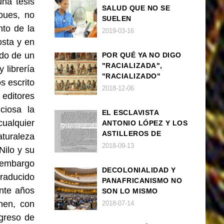
una tesis
SALUD QUE NO SE
pues, no
SUELEN
to de la
DIAGNOSTICAR BIEN
2019-03-16
EN POBLACIÓN AFRO
osta y en
rdo de un
POR QUÉ YA NO DIGO
"RACIALIZADA",
 librería
"RACIALIZADO"
s escrito
2018-12-06
editores
ciosa la
EL ESCLAVISTA
cualquier
ANTONIO LÓPEZ Y LOS
ASTILLEROS DE
turaleza
NAVANTIA
2018-09-13
Nilo y su
n embargo
DECOLONIALIDAD Y
traducido
PANAFRICANISMO NO
inte años
SON LO MISMO
nen, con
2018-07-14
ngreso de