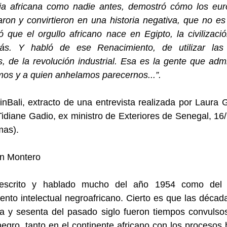
oria africana como nadie antes, demostró cómo los eur
ron y convirtieron en una historia negativa, que no es 
 que el orgullo africano nace en Egipto, la civilizaci
s. Y habló de ese Renacimiento, de utilizar las
s, de la revolución industrial. Esa es la gente que ad
os y a quien anhelamos parecernos...”.
nBali, extracto de una entrevista realizada por Laura 
idiane Gadio, ex ministro de Exteriores de Senegal, 16
mas).
an Montero
escrito y hablado mucho del año 1954 como del 
ento intelectual negroafricano. Cierto es que las décad
a y sesenta del pasado siglo fueron tiempos convulso
gro, tanto en el continente africano con los procesos 