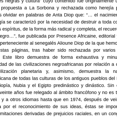
s negras y cultura” cuyo contenido fue originalmente 
l propuesta a La Sorbona y rechazada como herejía 
 olvidar en palabras de Anta Diop que: “… el nacimien
gía se caracterizó por la necesidad de destruir a toda c
s espíritus, de la forma más radical y completa, el recue
egro…”, fue publicada por Presence Africaine, editorial y
 perteneciente al senegalés Alioune Diop de la que hemo
stas páginas, tras haber sido rechazada por varios 
. Este libro demuestra de forma exhaustiva y minu
idad de las civilizaciones negroafricanas por relación a 
vilización planetaria y, asimismo, demuestra la na
icana de todas las culturas de los antiguos pueblos del 
tiopía, Nubia y el Egipto predinástico y dinástico. Si
veinte años fue relegado al ámbito francófono y no es 
s y a otros idiomas hasta que en 1974, después de ve
a por el reconocimiento de sus ideas, éstas se impo
limitaciones derivadas de prejuicios raciales, en un co