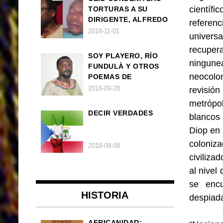
científ
TORTURAS A SU
DIRIGENTE, ALFREDO
referen
OKENVE
2018-11-01
univers
recuper
SOY PLAYERO, RÍO
ningun
FUNDULÀ Y OTROS
neocolo
POEMAS DE
FRANCISCO
2018-09-28
revisió
BALLOVERA ESTRADA
metrópol
DECIR VERDADES
blancos 
Diop en 
coloniz
2018-09-08
civiliza
al nivel
se encu
HISTORIA
despiada
AFRICANIDAD: