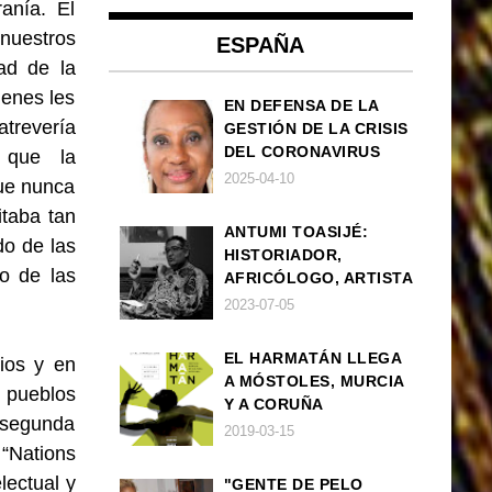
anía. El
uestros
ESPAÑA
ad de la
ienes les
EN DEFENSA DE LA
atrevería
GESTIÓN DE LA CRISIS
DEL CORONAVIRUS
 que la
POR PARTE DEL
2025-04-10
que nunca
GOBIERNO DE ESPAÑA
taba tan
ANTUMI TOASIJÉ:
do de las
HISTORIADOR,
o de las
AFRICÓLOGO, ARTISTA
2023-07-05
EL HARMATÁN LLEGA
ios y en
A MÓSTOLES, MURCIA
 pueblos
Y A CORUÑA
 segunda
2019-03-15
 “Nations
lectual y
"GENTE DE PELO