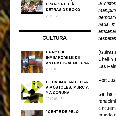
la hist
FRANCIA ESTÁ
DETRÁS DE BOKO
manipula
HARAM
2019-12-15
demostró
nada má
africana
CULTURA
respetam
(GuinGui
LA NOCHE
INABARCABLE DE
Cheikh T
ANTUMI TOASIJÉ, UNA
Las Pal
NOVELA
2020-01-10
EXISTENCIALISTA Y
ANIMALISTA
Por: Ju
EL HARMATÁN LLEGA
A MÓSTOLES, MURCIA
Y A CORUÑA
Se ha 
2019-03-15
renacimi
cincuent
"GENTE DE PELO
mundo ne