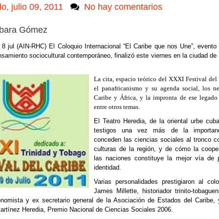
o, julio 09, 2011
No hay comentarios
bara Gómez
8 jul (AIN-RHC) El Coloquio Internacional “El Caribe que nos Une”, evento 
nsamiento sociocultural contemporáneo, finalizó este viernes en la ciudad de
La cita, espacio teórico del XXXI Festival del 
el panafricanismo y su agenda social, los ne
Caribe y África, y la impronta de ese legado 
entre otros temas.
El Teatro Heredia, de la oriental urbe cub
testigos una vez más de la importan
conceden las ciencias sociales al tronco 
culturas de la región, y de cómo la coope
las naciones constituye la mejor vía de p
identidad.
Varias personalidades prestigiaron al col
James Millette, historiador trinito-tobagu
nomista y ex secretario general de la Asociación de Estados del Caribe,
rtínez Heredia, Premio Nacional de Ciencias Sociales 2006.