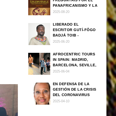
PREGUNTÁIS POR EL
PANAFRICANISMO Y LA
AFROCENTRICIDAD
2025-08-20
LIBERADO EL
ESCRITOR GUTÍ-FÔGO
BADJÁ TOIB -
FRANCISCO
2025-06-20
BALLOVERA ESTRADA
AFROCENTRIC TOURS
IN SPAIN: MADRID,
BARCELONA, SEVILLE,
IBIZA
2025-06-04
EN DEFENSA DE LA
GESTIÓN DE LA CRISIS
DEL CORONAVIRUS
POR PARTE DEL
2025-04-10
GOBIERNO DE ESPAÑA