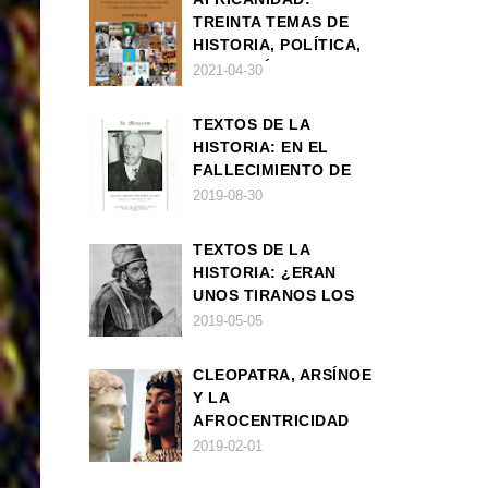
TREINTA TEMAS DE
HISTORIA, POLÍTICA,
FILOSOFÍA Y CULTURA
2021-04-30
DE ÁFRICA Y SUS
DIÁSPORAS
TEXTOS DE LA
HISTORIA: EN EL
FALLECIMIENTO DE
W.E.B. DU BOIS
2019-08-30
TEXTOS DE LA
HISTORIA: ¿ERAN
UNOS TIRANOS LOS
FARAONES?
2019-05-05
CLEOPATRA, ARSÍNOE
Y LA
AFROCENTRICIDAD
MAL ENTENDIDA
2019-02-01