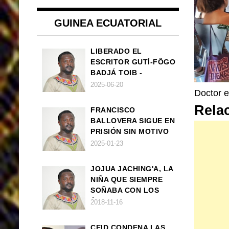
GUINEA ECUATORIAL
LIBERADO EL
ESCRITOR GUTÍ-FÔGO
BADJÁ TOIB -
FRANCISCO
2025-06-20
Doctor e
BALLOVERA ESTRADA
Rela
FRANCISCO
BALLOVERA SIGUE EN
PRISIÓN SIN MOTIVO
ALGUNO
2025-01-23
JOJUA JACHING'A, LA
NIÑA QUE SIEMPRE
SOÑABA CON LOS
ÁNGELES (UN CUENTO
2018-11-16
VEGANO AFRICANO)
CEID CONDENA LAS