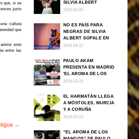
SILVIA ALBERT
o que, si se
SOPALE EN MADRID
tonces justo
2020-01-05
una cultura
NO ES PAÍS PARA
raneidad que
NEGRAS DE SILVIA
ALBERT SOPALE EN
BARCELONA
e anime este
2019-04-22
te entre las
PAULO AKAM
PRESENTA EN MADRID
'EL AROMA DE LOS
MANGOS', UNA
2019-03-29
NOVELA SOBRE LA
AFRODESCENDENCIA
EL HARMATÁN LLEGA
A MÓSTOLES, MURCIA
Y A CORUÑA
2019-03-15
ntigua →
“EL AROMA DE LOS
MANGOS” DE PAULO