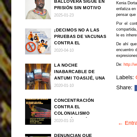
BALLOVERA SIGUE EN
Kenia Dorta
PRISIÓN SIN MOTIVO
enfatiza en
ALGUNO
pensar que 
2025-01-23
Por el con
compartida,
¡DECIMOS NO A LAS
le es inhere
PRUEBAS DE VACUNAS
CONTRA EL
De ahí que 
CORONAVIRUS EN
encuentro d
2020-04-10
expresiones
ÁFRICA!
De:
http://
LA NOCHE
INABARCABLE DE
Labels:
ANTUMI TOASIJÉ, UNA
NOVELA
2020-01-10
Share:
EXISTENCIALISTA Y
ANIMALISTA
CONCENTRACIÓN
CONTRA EL
COLONIALISMO
FRANCÉS EN ÁFRICA
2020-01-10
← Entra
DENUNCIAN QUE