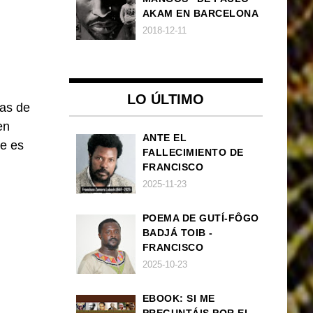
AKAM EN BARCELONA
2018-12-11
LO ÚLTIMO
las de
en
ANTE EL
je es
FALLECIMIENTO DE
FRANCISCO
ZAMORA LOBOCH
2025-11-23
POEMA DE GUTÍ-FÔGO
BADJÁ TOIB -
FRANCISCO
BALLOVERA ESTRADA:
2025-10-23
ANHELOS
INCONCLUSOS DE 1968
EBOOK: SI ME