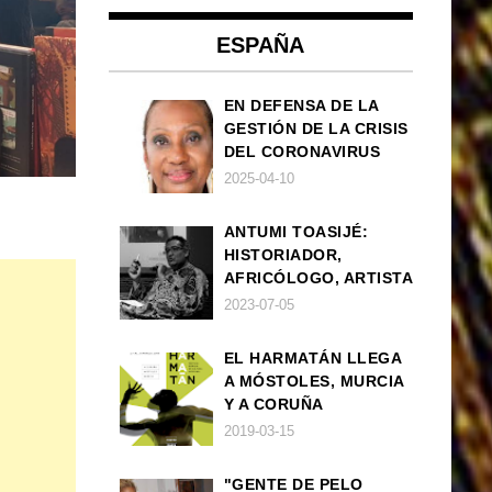
ESPAÑA
EN DEFENSA DE LA
GESTIÓN DE LA CRISIS
DEL CORONAVIRUS
POR PARTE DEL
2025-04-10
GOBIERNO DE ESPAÑA
ANTUMI TOASIJÉ:
HISTORIADOR,
AFRICÓLOGO, ARTISTA
2023-07-05
EL HARMATÁN LLEGA
A MÓSTOLES, MURCIA
Y A CORUÑA
2019-03-15
"GENTE DE PELO