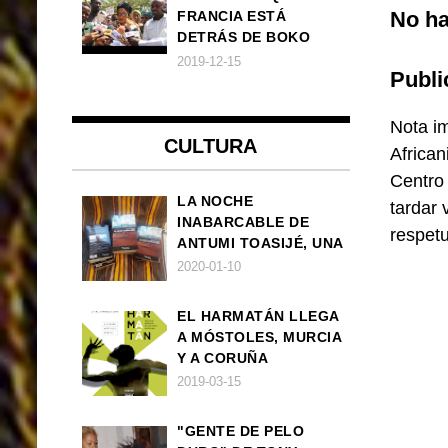
No ha
FRANCIA ESTÁ
DETRÁS DE BOKO
HARAM
2019-12-15
Publi
Nota im
CULTURA
African
Centro
LA NOCHE
tardar 
INABARCABLE DE
respet
ANTUMI TOASIJÉ, UNA
NOVELA
2020-01-10
EXISTENCIALISTA Y
ANIMALISTA
EL HARMATÁN LLEGA
A MÓSTOLES, MURCIA
Y A CORUÑA
2019-03-15
"GENTE DE PELO