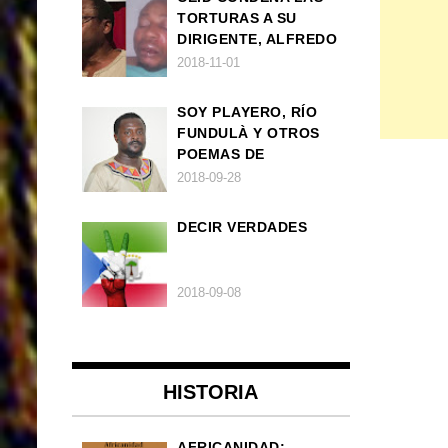
TORTURAS A SU
DIRIGENTE, ALFREDO
OKENVE
2018-11-01
SOY PLAYERO, RÍO
FUNDULÀ Y OTROS
POEMAS DE
FRANCISCO
2018-09-28
BALLOVERA ESTRADA
DECIR VERDADES
2018-09-08
HISTORIA
AFRICANIDAD: