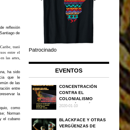
de reflexión
 Santiago de
Caribe, trató
Patrocinado
xos entre el
en las artes,
EVENTOS
ana, ha sido
cia que le
común de las
CONCENTRACIÓN
ración entre
CONTRA EL
reservar la
COLONIALISMO
FRANCÉS EN ÁFRICA
2020-01-10
oquio, como
ense; Norman
 y el cubano
BLACKFACE Y OTRAS
VERGÜENZAS DE