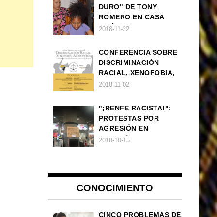
DURO" DE TONY
ROMERO EN CASA
AMÉRICA
2018-11-22
CONFERENCIA SOBRE
DISCRIMINACIÓN
RACIAL, XENOFOBIA,
APOROFOBIA Y AUGE
2018-11-02
DE LA ULTRADERECHA
EN EUROPA
"¡RENFE RACISTA!":
PROTESTAS POR
AGRESIÓN EN
ESTACIÓN DE TREN DE
2018-10-15
ATOCHA
CONOCIMIENTO
CINCO PROBLEMAS DE