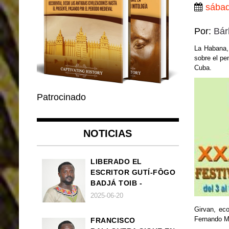
sábad
Por:
Bár
La Habana, 
sobre el pe
Cuba.
Patrocinado
NOTICIAS
LIBERADO EL
ESCRITOR GUTÍ-FÔGO
BADJÁ TOIB -
FRANCISCO
2025-06-20
BALLOVERA ESTRADA
Girvan, eco
Fernando Ma
FRANCISCO