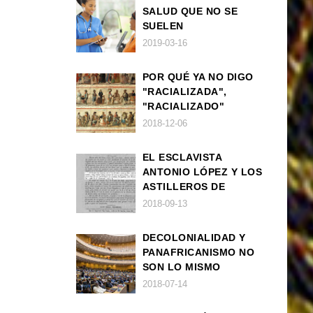
SALUD QUE NO SE
SUELEN
DIAGNOSTICAR BIEN
2019-03-16
EN POBLACIÓN AFRO
POR QUÉ YA NO DIGO
"RACIALIZADA",
"RACIALIZADO"
2018-12-06
EL ESCLAVISTA
ANTONIO LÓPEZ Y LOS
ASTILLEROS DE
NAVANTIA
2018-09-13
DECOLONIALIDAD Y
PANAFRICANISMO NO
SON LO MISMO
2018-07-14