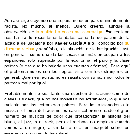
Aún así, sigo creyendo que España no es un país eminentemente
racista. No mucho, al menos. Quiero creerlo, aunque la
observación de
la realidad a veces me contradiga
. Esa realidad
nos ha traído recientemente datos como la ocupación de la
alcaldía de Badalona por
Xavier García Albiol
, conocido por
su
discurso racista
y xenófobo, o la situación de la inmigración –así,
en general– como una da las cosas que más preocupan a los
españoles, sólo superada por la economía, el paro y la clase
política (y eso que ha bajado unas cuantas décimas). Pero aquí
el problema no es con los negros, sino con los extranjeros en
general. Quien es racista, no es racista con su racismo; todos le
parecen mal por igual.
Probablemente no sea tanto una cuestión de racismo como de
clases. Es decir, que no nos molestan los extranjeros, lo que nos
molesta son los extranjeros pobres. Para los aficionados a la
música, el tema del racismo es casi incoherente, dado el gran
número de músicos de color que protagonizan la historia del
blues, el jazz, o el rock, pero el racismo no empieza cuando
vemos a un negro, a un latino o a un magrebí sobre un
escenario, sino cuando baja de él.