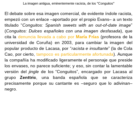
La imagen antigua, eminentemente racista, de los "Conguitos"
El debate sobre esa imagen comercial, de evidente índole racista,
empezó con un enlace –aportado por el propio Evans– a un texto
titulado “
Conguitos: Spanish sweets with an out-of-date image
”
(
Conguitos: Dulces españoles con una imagen desfasada
), que
cita la
denuncia llevada a cabo por
María Frías
(profesora de la
universidad de Coruña) en 2003, para cambiar la imagen del
popular producto de Lacasa, por “
racista e insultante
” (la de Cola
Cao, por cierto,
tampoco es particularmente afortunada
). Aunque
la compañía ha modificado ligeramente el personaje que preside
los envases, no parece suficiente; y eso, sin contar la lamentable
versión del
jingle
de los “Conguitos”, encargado por Lacasa al
grupo
Zenttric
, una banda española que se caracteriza
precisamente porque su cantante es –seguro que lo adivinan–
negro.