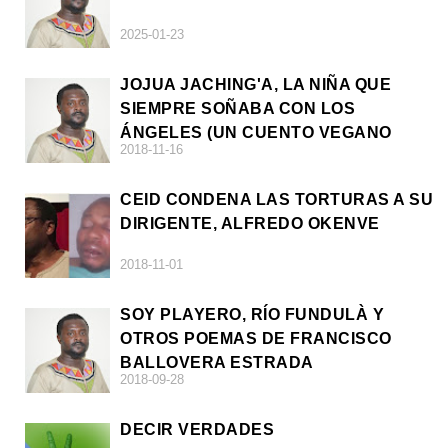
2025-01-23
JOJUA JACHING'A, LA NIÑA QUE
SIEMPRE SOÑABA CON LOS
ÁNGELES (UN CUENTO VEGANO
2018-11-16
AFRICANO)
CEID CONDENA LAS TORTURAS A SU
DIRIGENTE, ALFREDO OKENVE
2018-11-01
SOY PLAYERO, RÍO FUNDULÀ Y
OTROS POEMAS DE FRANCISCO
BALLOVERA ESTRADA
2018-09-28
DECIR VERDADES