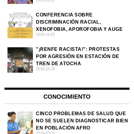
2018-11-22
CONFERENCIA SOBRE
DISCRIMINACIÓN RACIAL,
XENOFOBIA, APOROFOBIA Y AUGE
2018-11-02
DE LA ULTRADERECHA EN EUROPA
"¡RENFE RACISTA!": PROTESTAS
POR AGRESIÓN EN ESTACIÓN DE
TREN DE ATOCHA
2018-10-15
CONOCIMIENTO
CINCO PROBLEMAS DE SALUD QUE
NO SE SUELEN DIAGNOSTICAR BIEN
EN POBLACIÓN AFRO
2019-03-16