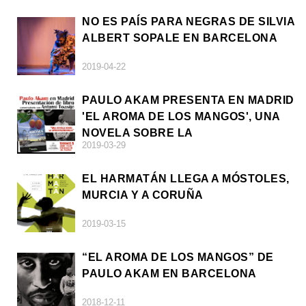
NO ES PAÍS PARA NEGRAS DE SILVIA
ALBERT SOPALE EN BARCELONA
2019-04-22
PAULO AKAM PRESENTA EN MADRID
'EL AROMA DE LOS MANGOS', UNA
NOVELA SOBRE LA
2019-03-29
AFRODESCENDENCIA
EL HARMATÁN LLEGA A MÓSTOLES,
MURCIA Y A CORUÑA
2019-03-15
“EL AROMA DE LOS MANGOS” DE
PAULO AKAM EN BARCELONA
2018-12-11