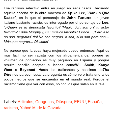
Ese racismo selectivo entra en juego en esos casos. Recuerdo
aquella escena de la obra maestra de
Spike Lee
, “
Haz Lo Que
Debas
”, en la que el personaje de
John Turturro
, un joven
italiano bastante racista, es interrogado por el personaje de
Lee
:
“
¿Quién es tu deportista favorito? ‘Magic’ Johnson ¿Y tu actor
favorito? Eddie Murphy ¿Y tu músico favorito? Prince… ¡Pero eso
no son ‘negratas’ tío! No son negros, o sea, sí lo son pero son…
Más que negros… Distintos
”.
No parece que la cosa haya mejorado desde entonces. Aquí es
muy fácil no ser racista con los afroamericanos, porque su
volumen de población es muy pequeño en España y porque
resulta sencillo aceptar a iconos como
Will Smith
,
Kanye
West
o
Beyoncé
. Hasta los traficantes y asesinos de
The
Wire
nos parecen
cool
. La pregunta es cómo ve o trata uno a los
pocos negros que se encuentra en el mundo real. Porque el
racismo tiene que ver con esos, no con los que salen en la tele.
Labels:
Artículos
,
Conguitos
,
Diáspora
,
EEUU
,
España
,
racismo
,
Yahvé M. de la Cavada