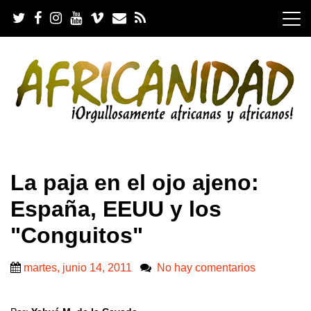
S
k
i
p
t
o
c
o
n
t
e
.
n
La paja en el ojo ajeno:
t
España, EEUU y los
"Conguitos"
martes, junio 14, 2011
No hay comentarios