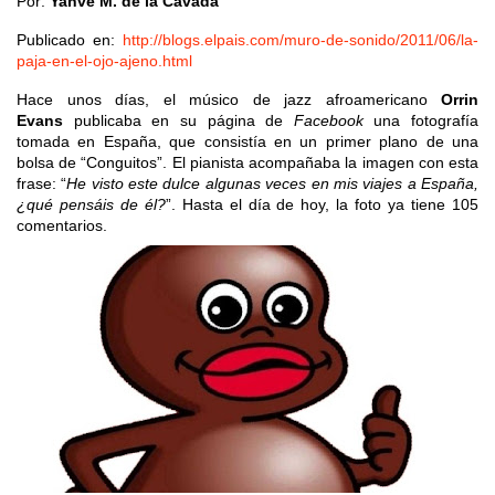
Por:
Yahvé M. de la Cavada
Publicado en:
http://blogs.elpais.com/muro-de-sonido/2011/06/la-
paja-en-el-ojo-ajeno.html
Hace unos días, el músico de jazz afroamericano
Orrin
Evans
publicaba en su página de
Facebook
una fotografía
tomada en España, que consistía en un primer plano de una
bolsa de “Conguitos”. El pianista acompañaba la imagen con esta
frase: “
He visto este dulce algunas veces en mis viajes a España,
¿qué pensáis de él?
”. Hasta el día de hoy, la foto ya tiene 105
comentarios.