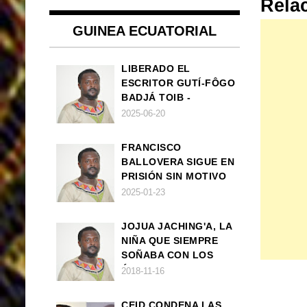
Rela
GUINEA ECUATORIAL
LIBERADO EL
ESCRITOR GUTÍ-FÔGO
BADJÁ TOIB -
FRANCISCO
2025-06-20
BALLOVERA ESTRADA
FRANCISCO
BALLOVERA SIGUE EN
PRISIÓN SIN MOTIVO
ALGUNO
2025-01-23
JOJUA JACHING'A, LA
NIÑA QUE SIEMPRE
SOÑABA CON LOS
ÁNGELES (UN CUENTO
2018-11-16
VEGANO AFRICANO)
CEID CONDENA LAS