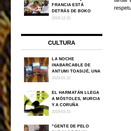
tardar 
FRANCIA ESTÁ
respet
DETRÁS DE BOKO
HARAM
2019-12-15
CULTURA
LA NOCHE
INABARCABLE DE
ANTUMI TOASIJÉ, UNA
NOVELA
2020-01-10
EXISTENCIALISTA Y
ANIMALISTA
EL HARMATÁN LLEGA
A MÓSTOLES, MURCIA
Y A CORUÑA
2019-03-15
"GENTE DE PELO