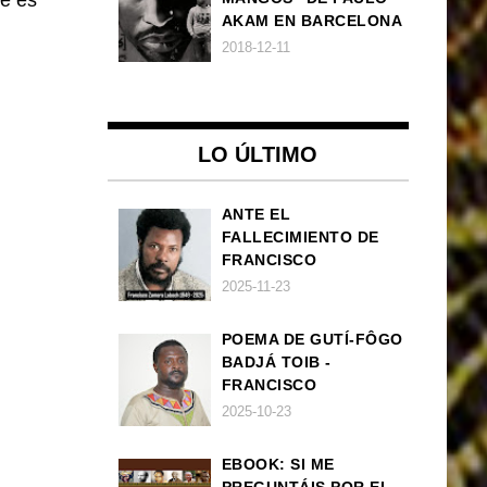
je es
AKAM EN BARCELONA
2018-12-11
LO ÚLTIMO
ANTE EL
FALLECIMIENTO DE
FRANCISCO
ZAMORA LOBOCH
2025-11-23
POEMA DE GUTÍ-FÔGO
BADJÁ TOIB -
FRANCISCO
BALLOVERA ESTRADA:
2025-10-23
ANHELOS
INCONCLUSOS DE 1968
EBOOK: SI ME