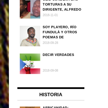
TORTURAS A SU
DIRIGENTE, ALFREDO
OKENVE
2018-11-01
SOY PLAYERO, RÍO
FUNDULÀ Y OTROS
POEMAS DE
FRANCISCO
2018-09-28
BALLOVERA ESTRADA
DECIR VERDADES
2018-09-08
HISTORIA
AFRICANIDAD: