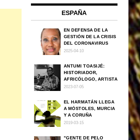
ESPAÑA
EN DEFENSA DE LA
GESTIÓN DE LA CRISIS
DEL CORONAVIRUS
POR PARTE DEL
2025-04-10
GOBIERNO DE ESPAÑA
ANTUMI TOASIJÉ:
HISTORIADOR,
AFRICÓLOGO, ARTISTA
2023-07-05
EL HARMATÁN LLEGA
A MÓSTOLES, MURCIA
Y A CORUÑA
2019-03-15
"GENTE DE PELO