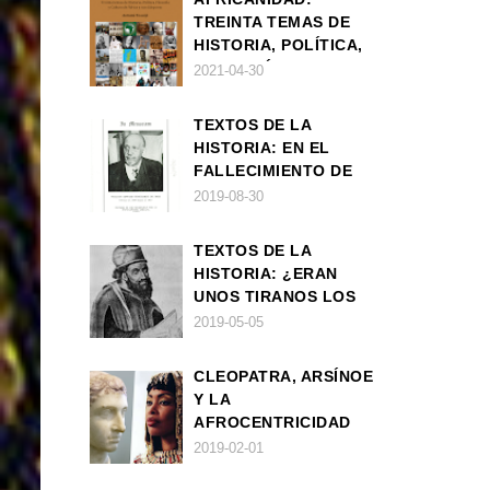
TREINTA TEMAS DE
HISTORIA, POLÍTICA,
FILOSOFÍA Y CULTURA
2021-04-30
DE ÁFRICA Y SUS
DIÁSPORAS
TEXTOS DE LA
HISTORIA: EN EL
FALLECIMIENTO DE
W.E.B. DU BOIS
2019-08-30
TEXTOS DE LA
HISTORIA: ¿ERAN
UNOS TIRANOS LOS
FARAONES?
2019-05-05
CLEOPATRA, ARSÍNOE
Y LA
AFROCENTRICIDAD
MAL ENTENDIDA
2019-02-01