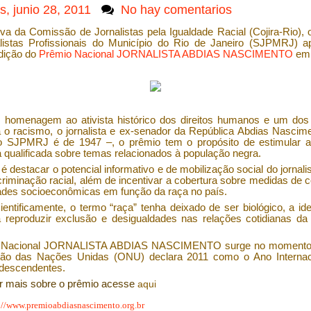
s, junio 28, 2011
No hay comentarios
tiva da Comissão de Jornalistas pela Igualdade Racial (Cojira-Rio), 
listas Profissionais do Município do Rio de Janeiro (SJPMRJ) a
dição do
Prêmio Nacional JORNALISTA ABDIAS NASCIMENTO
em 
 homenagem ao ativista histórico dos direitos humanos e um dos
a o racismo, o jornalista e ex-senador da República Abdias Nascim
no SJPMRJ é de 1947 –, o prêmio tem o propósito de estimular a
ca qualificada sobre temas relacionados à população negra.
 é destacar o potencial informativo e de mobilização social do jornal
criminação racial, além de incentivar a cobertura sobre medidas de
ades socioeconômicas em função da raça no país.
entificamente, o termo “raça” tenha deixado de ser biológico, a id
a reproduzir exclusão e desigualdades nas relações cotidianas da
 Nacional JORNALISTA ABDIAS NASCIMENTO surge no momento
ão das Nações Unidas (ONU) declara 2011 como o Ano Internac
odescendentes.
r mais sobre o prêmio acesse
aqui
://www.premioabdiasnascimento.org.br