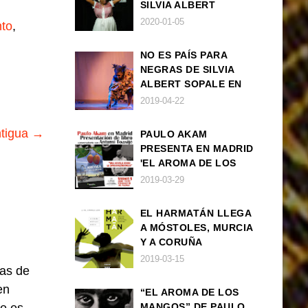
SILVIA ALBERT
SOPALE EN MADRID
2020-01-05
to
,
NO ES PAÍS PARA
NEGRAS DE SILVIA
ALBERT SOPALE EN
BARCELONA
2019-04-22
ntigua →
PAULO AKAM
PRESENTA EN MADRID
'EL AROMA DE LOS
MANGOS', UNA
2019-03-29
NOVELA SOBRE LA
AFRODESCENDENCIA
EL HARMATÁN LLEGA
A MÓSTOLES, MURCIA
Y A CORUÑA
2019-03-15
las de
en
“EL AROMA DE LOS
MANGOS” DE PAULO