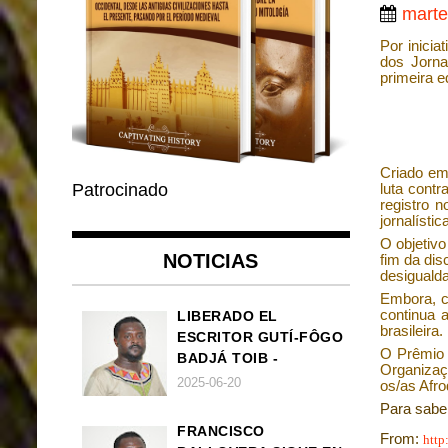
marte
Por inicia
dos Jorna
primeira e
Criado em
luta contr
Patrocinado
registro 
jornalísti
O objetivo
NOTICIAS
fim da dis
desiguald
Embora, ci
continua 
LIBERADO EL
brasileira.
ESCRITOR GUTÍ-FÔGO
O Prêmio
BADJÁ TOIB -
Organizaç
FRANCISCO
2025-06-20
os/as Afr
BALLOVERA ESTRADA
Para sabe
FRANCISCO
From:
http