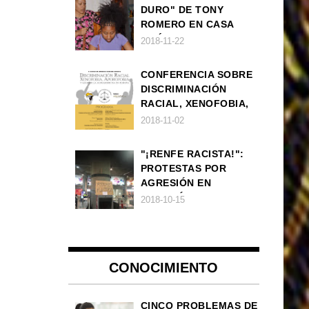
DURO" DE TONY
ROMERO EN CASA
AMÉRICA
2018-11-22
CONFERENCIA SOBRE
DISCRIMINACIÓN
RACIAL, XENOFOBIA,
APOROFOBIA Y AUGE
2018-11-02
DE LA ULTRADERECHA
EN EUROPA
"¡RENFE RACISTA!":
PROTESTAS POR
AGRESIÓN EN
ESTACIÓN DE TREN DE
2018-10-15
ATOCHA
CONOCIMIENTO
CINCO PROBLEMAS DE