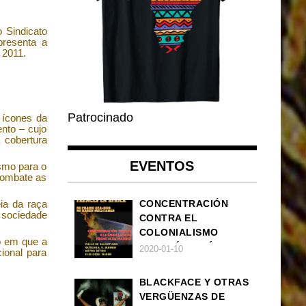
o Sindicato
presenta a
2011.
Patrocinado
 ícones da
ento – cujo
 cobertura
EVENTOS
ismo para o
 combate as
eia da raça
CONCENTRACIÓN
 sociedade
CONTRA EL
COLONIALISMO
 em que a
FRANCÉS EN ÁFRICA
2020-01-10
ional para
BLACKFACE Y OTRAS
VERGÜENZAS DE