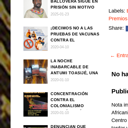
BALLOVERA SIGUE EN
PRISIÓN SIN MOTIVO
Labels:
ALGUNO
2025-01-23
Premios
Share:
¡DECIMOS NO A LAS
PRUEBAS DE VACUNAS
CONTRA EL
CORONAVIRUS EN
2020-04-10
ÁFRICA!
← Entra
LA NOCHE
INABARCABLE DE
No ha
ANTUMI TOASIJÉ, UNA
NOVELA
2020-01-10
EXISTENCIALISTA Y
Publi
ANIMALISTA
CONCENTRACIÓN
CONTRA EL
Nota im
COLONIALISMO
FRANCÉS EN ÁFRICA
African
2020-01-10
Centro
DENUNCIAN QUE