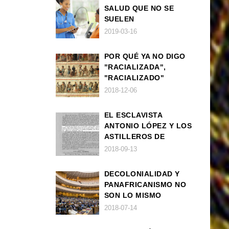
SALUD QUE NO SE
SUELEN
DIAGNOSTICAR BIEN
2019-03-16
EN POBLACIÓN AFRO
POR QUÉ YA NO DIGO
"RACIALIZADA",
"RACIALIZADO"
2018-12-06
EL ESCLAVISTA
ANTONIO LÓPEZ Y LOS
ASTILLEROS DE
NAVANTIA
2018-09-13
DECOLONIALIDAD Y
PANAFRICANISMO NO
SON LO MISMO
2018-07-14