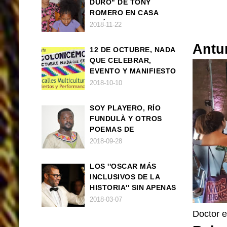
DURO" DE TONY
ROMERO EN CASA
AMÉRICA
2018-11-22
Antu
12 DE OCTUBRE, NADA
QUE CELEBRAR,
EVENTO Y MANIFIESTO
2018-10-10
SOY PLAYERO, RÍO
FUNDULÀ Y OTROS
POEMAS DE
FRANCISCO
2018-09-28
BALLOVERA ESTRADA
LOS ''OSCAR MÁS
INCLUSIVOS DE LA
HISTORIA'' SIN APENAS
TRIUNFOS AFRO
2018-03-07
Doctor e