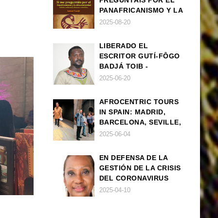
PREGUNTÁIS POR EL
PANAFRICANISMO Y LA
AFROCENTRICIDAD
2025-08-20
LIBERADO EL
ESCRITOR GUTÍ-FÔGO
BADJÁ TOIB -
FRANCISCO
2025-06-20
BALLOVERA ESTRADA
AFROCENTRIC TOURS
IN SPAIN: MADRID,
BARCELONA, SEVILLE,
IBIZA
2025-06-04
EN DEFENSA DE LA
GESTIÓN DE LA CRISIS
DEL CORONAVIRUS
POR PARTE DEL
2025-04-10
GOBIERNO DE ESPAÑA