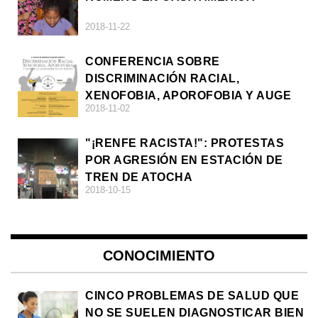
2018-11-22
CONFERENCIA SOBRE
DISCRIMINACIÓN RACIAL,
XENOFOBIA, APOROFOBIA Y AUGE
2018-11-02
DE LA ULTRADERECHA EN EUROPA
"¡RENFE RACISTA!": PROTESTAS
POR AGRESIÓN EN ESTACIÓN DE
TREN DE ATOCHA
2018-10-15
CONOCIMIENTO
CINCO PROBLEMAS DE SALUD QUE
NO SE SUELEN DIAGNOSTICAR BIEN