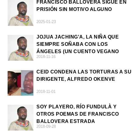
FRANCISCO BALLOVERA SIGUE EN
PRISIÓN SIN MOTIVO ALGUNO
2025-01-23
JOJUA JACHING'A, LA NIÑA QUE
SIEMPRE SOÑABA CON LOS
ÁNGELES (UN CUENTO VEGANO
2018-11-16
AFRICANO)
CEID CONDENA LAS TORTURAS A SU
DIRIGENTE, ALFREDO OKENVE
2018-11-01
SOY PLAYERO, RÍO FUNDULÀ Y
OTROS POEMAS DE FRANCISCO
BALLOVERA ESTRADA
2018-09-28