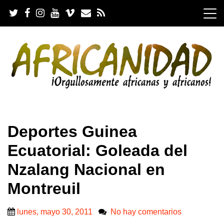
S
k
i
p
t
o
c
o
n
t
e
.
n
Deportes Guinea
t
Ecuatorial: Goleada del
Nzalang Nacional en
Montreuil
lunes, mayo 30, 2011
No hay comentarios