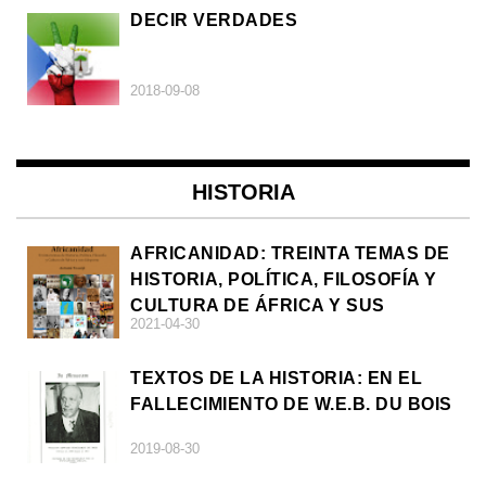
DECIR VERDADES
2018-09-08
HISTORIA
AFRICANIDAD: TREINTA TEMAS DE
HISTORIA, POLÍTICA, FILOSOFÍA Y
CULTURA DE ÁFRICA Y SUS
2021-04-30
DIÁSPORAS
TEXTOS DE LA HISTORIA: EN EL
FALLECIMIENTO DE W.E.B. DU BOIS
2019-08-30