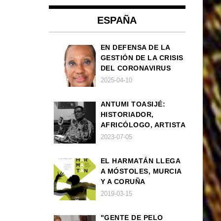
ESPAÑA
EN DEFENSA DE LA
GESTIÓN DE LA CRISIS
DEL CORONAVIRUS
POR PARTE DEL
2025-04-10
GOBIERNO DE ESPAÑA
ANTUMI TOASIJÉ:
HISTORIADOR,
AFRICÓLOGO, ARTISTA
2023-07-05
EL HARMATÁN LLEGA
A MÓSTOLES, MURCIA
Y A CORUÑA
2019-03-15
"GENTE DE PELO