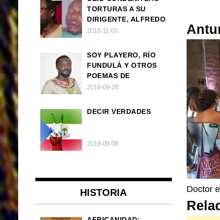
TORTURAS A SU
DIRIGENTE, ALFREDO
Antu
OKENVE
2018-11-01
SOY PLAYERO, RÍO
FUNDULÀ Y OTROS
POEMAS DE
FRANCISCO
2018-09-28
BALLOVERA ESTRADA
DECIR VERDADES
2018-09-08
Doctor e
HISTORIA
Rela
AFRICANIDAD: