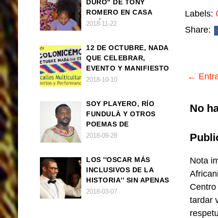
DURO" DE TONY
ROMERO EN CASA
Labels:
AMÉRICA
2018-11-22
Share:
12 DE OCTUBRE, NADA
QUE CELEBRAR,
EVENTO Y MANIFIESTO
← Entra
2018-10-10
SOY PLAYERO, RÍO
No ha
FUNDULÀ Y OTROS
POEMAS DE
FRANCISCO
Publi
2018-09-28
BALLOVERA ESTRADA
LOS ''OSCAR MÁS
Nota im
INCLUSIVOS DE LA
African
HISTORIA'' SIN APENAS
Centro
TRIUNFOS AFRO
2018-03-07
tardar 
respet