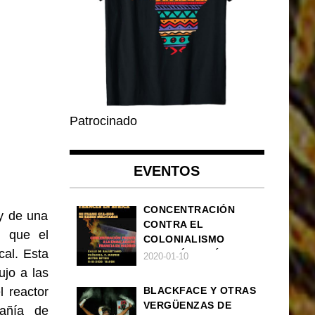
Patrocinado
EVENTOS
CONCENTRACIÓN
y de una
CONTRA EL
n que el
COLONIALISMO
cal. Esta
FRANCÉS EN ÁFRICA
2020-01-10
ujo a las
l reactor
BLACKFACE Y OTRAS
VERGÜENZAS DE
añía de