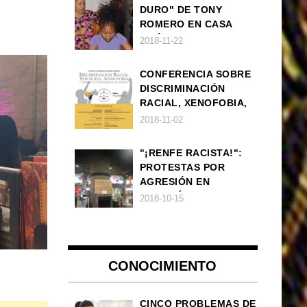
DURO" DE TONY
ROMERO EN CASA
AMÉRICA
2018-11-22
CONFERENCIA SOBRE
DISCRIMINACIÓN
RACIAL, XENOFOBIA,
APOROFOBIA Y AUGE
2018-11-02
DE LA ULTRADERECHA
EN EUROPA
"¡RENFE RACISTA!":
PROTESTAS POR
AGRESIÓN EN
ESTACIÓN DE TREN DE
2018-10-15
ATOCHA
CONOCIMIENTO
CINCO PROBLEMAS DE