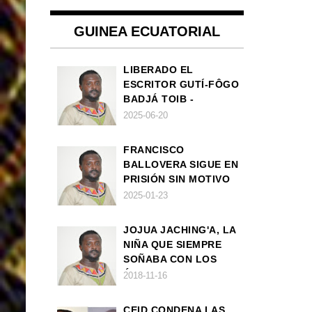
GUINEA ECUATORIAL
LIBERADO EL
ESCRITOR GUTÍ-FÔGO
BADJÁ TOIB -
FRANCISCO
2025-06-20
BALLOVERA ESTRADA
FRANCISCO
BALLOVERA SIGUE EN
PRISIÓN SIN MOTIVO
ALGUNO
2025-01-23
JOJUA JACHING'A, LA
NIÑA QUE SIEMPRE
SOÑABA CON LOS
ÁNGELES (UN CUENTO
2018-11-16
VEGANO AFRICANO)
CEID CONDENA LAS