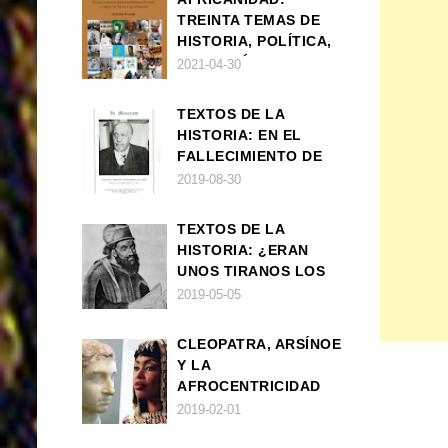
TREINTA TEMAS DE
HISTORIA, POLÍTICA,
FILOSOFÍA Y CULTURA
2021-04-30
DE ÁFRICA Y SUS
DIÁSPORAS
TEXTOS DE LA
HISTORIA: EN EL
FALLECIMIENTO DE
W.E.B. DU BOIS
2019-08-30
TEXTOS DE LA
HISTORIA: ¿ERAN
UNOS TIRANOS LOS
FARAONES?
2019-05-05
CLEOPATRA, ARSÍNOE
Y LA
AFROCENTRICIDAD
MAL ENTENDIDA
2019-02-01