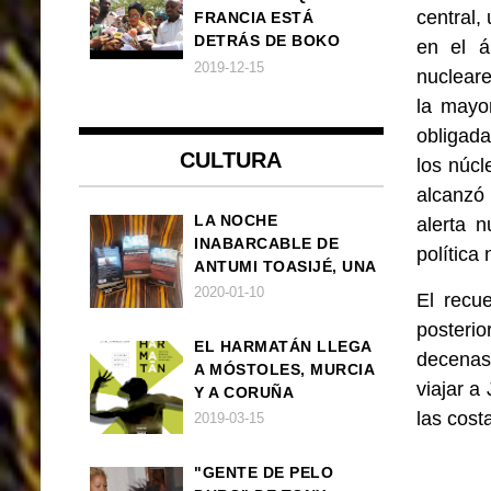
central
FRANCIA ESTÁ
DETRÁS DE BOKO
en el á
HARAM
2019-12-15
nucleare
la mayo
obligada
CULTURA
los núcl
alcanzó
LA NOCHE
alerta 
INABARCABLE DE
política
ANTUMI TOASIJÉ, UNA
NOVELA
2020-01-10
El recu
EXISTENCIALISTA Y
posterio
ANIMALISTA
EL HARMATÁN LLEGA
decenas
A MÓSTOLES, MURCIA
viajar a
Y A CORUÑA
las cost
2019-03-15
"GENTE DE PELO