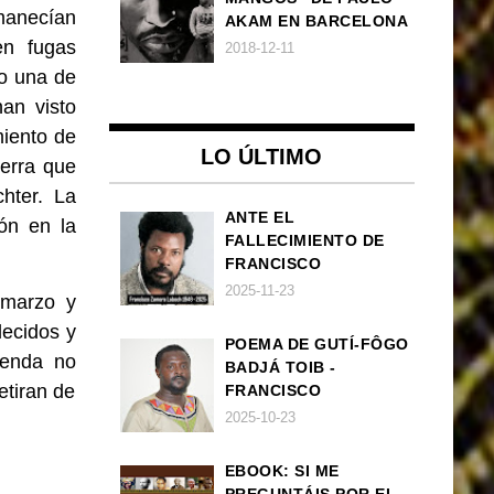
manecían
AKAM EN BARCELONA
en fugas
2018-12-11
io una de
an visto
miento de
LO ÚLTIMO
ierra que
hter
. La
ANTE EL
ón en la
FALLECIMIENTO DE
FRANCISCO
ZAMORA LOBOCH
2025-11-23
 marzo
y
lecidos y
POEMA DE GUTÍ-FÔGO
ienda no
BADJÁ TOIB -
etiran de
FRANCISCO
BALLOVERA ESTRADA:
2025-10-23
ANHELOS
INCONCLUSOS DE 1968
EBOOK: SI ME