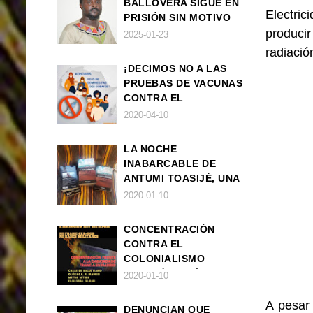
BALLOVERA SIGUE EN
Electric
PRISIÓN SIN MOTIVO
produci
ALGUNO
2025-01-23
radiació
¡DECIMOS NO A LAS
PRUEBAS DE VACUNAS
CONTRA EL
CORONAVIRUS EN
2020-04-10
ÁFRICA!
LA NOCHE
INABARCABLE DE
ANTUMI TOASIJÉ, UNA
NOVELA
2020-01-10
EXISTENCIALISTA Y
ANIMALISTA
CONCENTRACIÓN
CONTRA EL
COLONIALISMO
FRANCÉS EN ÁFRICA
2020-01-10
A pesar
DENUNCIAN QUE