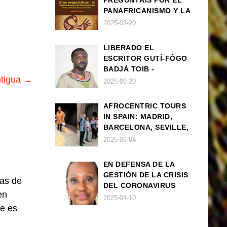
PREGUNTÁIS POR EL
PANAFRICANISMO Y LA
AFROCENTRICIDAD
2025-08-20
LIBERADO EL
ESCRITOR GUTÍ-FÔGO
BADJÁ TOIB -
ntigua →
FRANCISCO
2025-06-20
BALLOVERA ESTRADA
AFROCENTRIC TOURS
IN SPAIN: MADRID,
BARCELONA, SEVILLE,
IBIZA
2025-06-04
EN DEFENSA DE LA
GESTIÓN DE LA CRISIS
las de
DEL CORONAVIRUS
en
POR PARTE DEL
2025-04-10
GOBIERNO DE ESPAÑA
je es