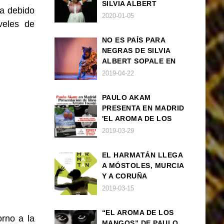
SILVIA ALBERT
ha debido
SOPALE EN MADRID
2020-01-05
veles de
NO ES PAÍS PARA
NEGRAS DE SILVIA
ALBERT SOPALE EN
BARCELONA
2019-04-22
PAULO AKAM
PRESENTA EN MADRID
'EL AROMA DE LOS
MANGOS', UNA
2019-03-29
NOVELA SOBRE LA
AFRODESCENDENCIA
EL HARMATÁN LLEGA
A MÓSTOLES, MURCIA
Y A CORUÑA
2019-03-15
“EL AROMA DE LOS
rno a la
MANGOS” DE PAULO