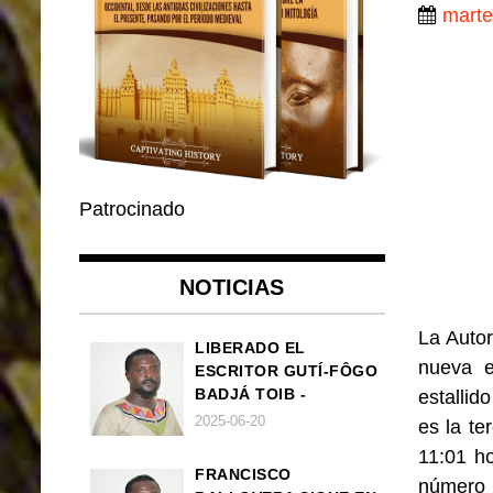
marte
Patrocinado
NOTICIAS
La Auto
LIBERADO EL
nueva e
ESCRITOR GUTÍ-FÔGO
BADJÁ TOIB -
estallid
FRANCISCO
2025-06-20
es la te
BALLOVERA ESTRADA
11:01 ho
FRANCISCO
número