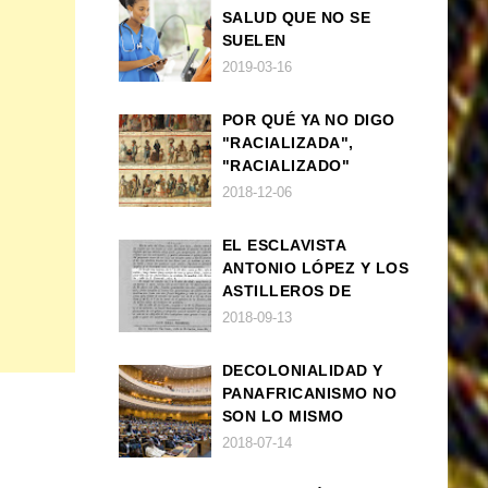
SALUD QUE NO SE
SUELEN
DIAGNOSTICAR BIEN
2019-03-16
EN POBLACIÓN AFRO
POR QUÉ YA NO DIGO
"RACIALIZADA",
"RACIALIZADO"
2018-12-06
EL ESCLAVISTA
ANTONIO LÓPEZ Y LOS
ASTILLEROS DE
NAVANTIA
2018-09-13
DECOLONIALIDAD Y
PANAFRICANISMO NO
SON LO MISMO
2018-07-14