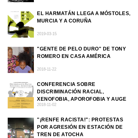
EL HARMATÁN LLEGA A MÓSTOLES,
MURCIA Y A CORUÑA
2019-03-15
"GENTE DE PELO DURO" DE TONY
ROMERO EN CASA AMÉRICA
2018-11-22
CONFERENCIA SOBRE
DISCRIMINACIÓN RACIAL,
XENOFOBIA, APOROFOBIA Y AUGE
2018-11-02
DE LA ULTRADERECHA EN EUROPA
"¡RENFE RACISTA!": PROTESTAS
POR AGRESIÓN EN ESTACIÓN DE
TREN DE ATOCHA