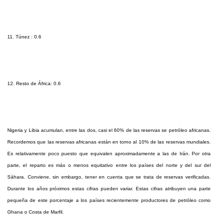
11. Túnez : 0.6
12. Resto de África: 0.6
Nigeria y Libia acumulan, entre las dos, casi el 60% de las reservas se petróleo africanas.
Recordemos que las reservas africanas están en torno al 10% de las reservas mundiales.
Es relativamente poco puesto que equivalen aproximadamente a las de Irán. Por otra
parte, el reparto es más o menos equitativo entre los países del norte y del sur del
Sáhara. Conviene, sin embargo, tener en cuenta que se trata de reservas verificadas.
Durante los años próximos estas cifras pueden variar. Estas cifras atribuyen una parte
pequeña de este porcentaje a los países recientemente productores de petróleo como
Ghana o Costa de Marfil.