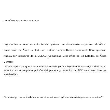
Centrémonos en África Central.
Hay que hacer notar que entre los diez países con más reservas de petróleo de África,
cinco están en África Central. Son Gabón, Congo, Guinea Ecuatorial, Chad que con
Angola son miembros de la CEEAC (Comunidad Economíca de los Estados de África
Central).
Lo que explica porqué a esta zona se le atribuye una importancia estratégica dado que,
además, es el segundo pulmón del planeta y, además, la RDC almacena riquezas
inestimables...
Sin embargo, además de estas consideraciones, qué otros análisis pueden deducirse?