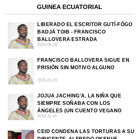
GUINEA ECUATORIAL
LIBERADO EL ESCRITOR GUTÍ-FÔGO
BADJÁ TOIB - FRANCISCO
BALLOVERA ESTRADA
2025-06-20
FRANCISCO BALLOVERA SIGUE EN
PRISIÓN SIN MOTIVO ALGUNO
2025-01-23
JOJUA JACHING'A, LA NIÑA QUE
SIEMPRE SOÑABA CON LOS
ÁNGELES (UN CUENTO VEGANO
2018-11-16
AFRICANO)
CEID CONDENA LAS TORTURAS A SU
DIRIGENTE, ALFREDO OKENVE