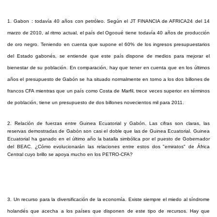
1. Gabon : todavía 40 años con petróleo. Según el JT FINANCIA de AFRICA24 del 14
marzo de 2010, al ritmo actual, el país del Ogooué tiene todavía 40 años de producción
de oro negro. Teniendo en cuenta que supone el 60% de los ingresos presupuestarios
del Estado gabonés, se entiende que este país dispone de medios para mejorar el
bienestar de su población. En comparación, hay que tener en cuenta que en los últimos
años el presupuesto de Gabón se ha situado normalmente en torno a los dos billones de
francos CFA mientras que un país como Costa de Marfil, trece veces superior en términos
de población, tiene un presupuesto de dos billones novecientos mil para 2011.
2. Relación de fuerzas entre Guinea Ecuatorial y Gabón. Las cifras son claras, las
reservas demostradas de Gabón son casi el doble que las de Guinea Ecuatorial. Guinea
Ecuatorial ha ganado en el último año la batalla simbólica por el puesto de Gobernador
del BEAC. ¿Cómo evolucionarán las relaciones entre estos dos "emiratos" de África
Central cuyo brillo se apoya mucho en los PETRO-CFA?
3. Un recurso para la diversificación de la economía. Existe siempre el miedo al síndrome
holandés que acecha a los países que disponen de este tipo de recursos. Hay que