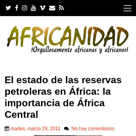
S
k
i
p
t
o
c
o
n
t
e
.
n
El estado de las reservas
t
petroleras en África: la
importancia de África
Central
martes, marzo 29, 2011
No hay comentarios