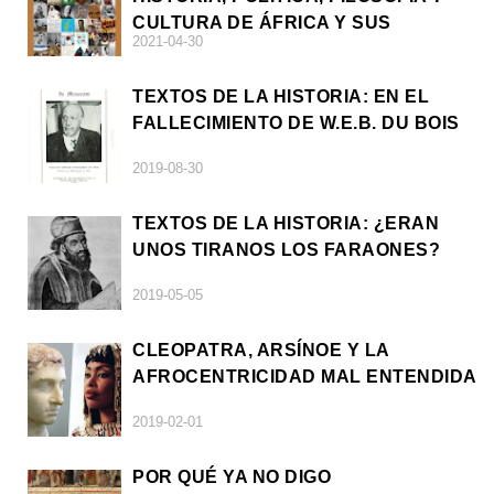
CULTURA DE ÁFRICA Y SUS
2021-04-30
DIÁSPORAS
TEXTOS DE LA HISTORIA: EN EL
FALLECIMIENTO DE W.E.B. DU BOIS
2019-08-30
TEXTOS DE LA HISTORIA: ¿ERAN
UNOS TIRANOS LOS FARAONES?
2019-05-05
CLEOPATRA, ARSÍNOE Y LA
AFROCENTRICIDAD MAL ENTENDIDA
2019-02-01
POR QUÉ YA NO DIGO