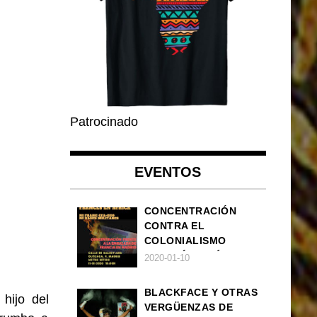
Patrocinado
EVENTOS
CONCENTRACIÓN
CONTRA EL
COLONIALISMO
FRANCÉS EN ÁFRICA
2020-01-10
BLACKFACE Y OTRAS
 hijo del
VERGÜENZAS DE