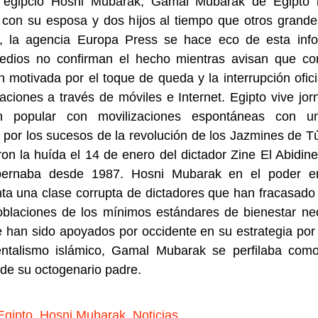
r egipcio Hosni Mubarak, Gamal Mubarak de Egipto
 con su esposa y dos hijos al tiempo que otros grande
s, la agencia Europa Press se hace eco de esta info
edios no confirman el hecho mientras avisan que con
n motivada por el toque de queda y la interrupción ofici
ciones a través de móviles e Internet. Egipto vive jo
ón popular con movilizaciones espontáneas con u
 por los sucesos de la revolución de los Jazmines de 
on la huída el 14 de enero del dictador Zine El Abidine
ernaba desde 1987. Hosni Mubarak en el poder e
ta una clase corrupta de dictadores que han fracasado
oblaciones de los mínimos estándares de bienestar nec
 han sido apoyados por occidente en su estrategia por 
ntalismo islámico, Gamal Mubarak se perfilaba como
de su octogenario padre.
Egipto
,
Hosni Mubarak
,
Noticias