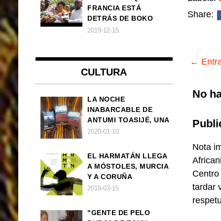
FRANCIA ESTÁ
Share:
DETRÁS DE BOKO
HARAM
2019-12-15
← Entra
CULTURA
No ha
LA NOCHE
INABARCABLE DE
ANTUMI TOASIJÉ, UNA
Publi
NOVELA
2020-01-10
EXISTENCIALISTA Y
Nota im
ANIMALISTA
EL HARMATÁN LLEGA
African
A MÓSTOLES, MURCIA
Centro
Y A CORUÑA
tardar 
2019-03-15
respet
"GENTE DE PELO