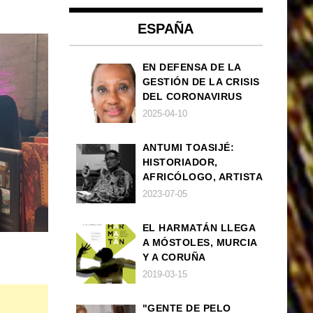
ESPAÑA
EN DEFENSA DE LA
GESTIÓN DE LA CRISIS
DEL CORONAVIRUS
POR PARTE DEL
2025-04-10
GOBIERNO DE ESPAÑA
ANTUMI TOASIJÉ:
HISTORIADOR,
AFRICÓLOGO, ARTISTA
2023-07-05
EL HARMATÁN LLEGA
A MÓSTOLES, MURCIA
Y A CORUÑA
2019-03-15
"GENTE DE PELO