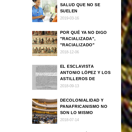
SALUD QUE NO SE
SUELEN
DIAGNOSTICAR BIEN
2019-03-16
EN POBLACIÓN AFRO
POR QUÉ YA NO DIGO
"RACIALIZADA",
"RACIALIZADO"
2018-12-06
EL ESCLAVISTA
ANTONIO LÓPEZ Y LOS
ASTILLEROS DE
NAVANTIA
2018-09-13
DECOLONIALIDAD Y
PANAFRICANISMO NO
SON LO MISMO
2018-07-14