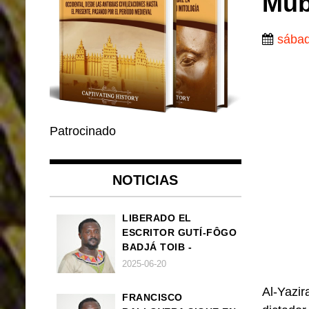
Mub
sábad
Patrocinado
NOTICIAS
LIBERADO EL
ESCRITOR GUTÍ-FÔGO
BADJÁ TOIB -
FRANCISCO
2025-06-20
BALLOVERA ESTRADA
Al-Yazir
FRANCISCO