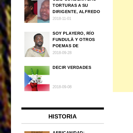
TORTURAS A SU
DIRIGENTE, ALFREDO
OKENVE
2018-11-01
SOY PLAYERO, RÍO
FUNDULÀ Y OTROS
POEMAS DE
FRANCISCO
2018-09-28
BALLOVERA ESTRADA
DECIR VERDADES
2018-09-08
HISTORIA
AFRICANIDAD: