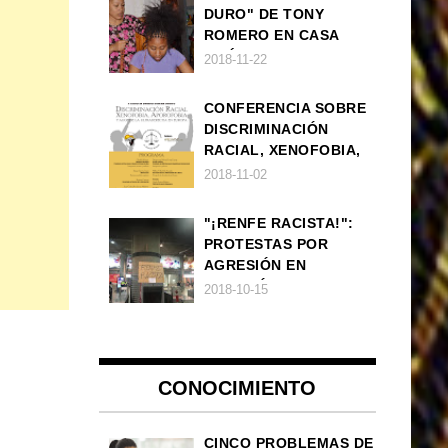
DURO" DE TONY
ROMERO EN CASA
AMÉRICA
2018-11-22
CONFERENCIA SOBRE
DISCRIMINACIÓN
RACIAL, XENOFOBIA,
APOROFOBIA Y AUGE
2018-11-02
DE LA ULTRADERECHA
EN EUROPA
"¡RENFE RACISTA!":
PROTESTAS POR
AGRESIÓN EN
ESTACIÓN DE TREN DE
2018-10-15
ATOCHA
CONOCIMIENTO
CINCO PROBLEMAS DE