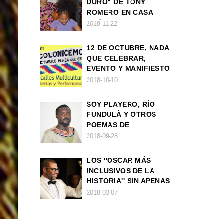
DURO" DE TONY
ROMERO EN CASA
AMÉRICA
2018-11-22
12 DE OCTUBRE, NADA
QUE CELEBRAR,
EVENTO Y MANIFIESTO
2018-10-10
SOY PLAYERO, RÍO
FUNDULÀ Y OTROS
POEMAS DE
FRANCISCO
2018-09-28
BALLOVERA ESTRADA
LOS ''OSCAR MÁS
INCLUSIVOS DE LA
HISTORIA'' SIN APENAS
TRIUNFOS AFRO
2018-03-07