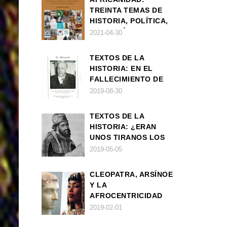
TREINTA TEMAS DE
HISTORIA, POLÍTICA,
FILOSOFÍA Y CULTURA
2021-04-30
DE ÁFRICA Y SUS
DIÁSPORAS
TEXTOS DE LA
HISTORIA: EN EL
FALLECIMIENTO DE
W.E.B. DU BOIS
2019-08-30
TEXTOS DE LA
HISTORIA: ¿ERAN
UNOS TIRANOS LOS
FARAONES?
2019-05-05
CLEOPATRA, ARSÍNOE
Y LA
AFROCENTRICIDAD
MAL ENTENDIDA
2019-02-01