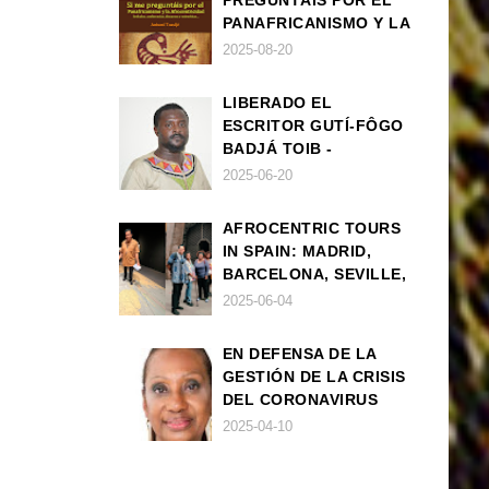
PREGUNTÁIS POR EL
PANAFRICANISMO Y LA
AFROCENTRICIDAD
2025-08-20
LIBERADO EL
ESCRITOR GUTÍ-FÔGO
BADJÁ TOIB -
FRANCISCO
2025-06-20
BALLOVERA ESTRADA
AFROCENTRIC TOURS
IN SPAIN: MADRID,
BARCELONA, SEVILLE,
IBIZA
2025-06-04
EN DEFENSA DE LA
GESTIÓN DE LA CRISIS
DEL CORONAVIRUS
POR PARTE DEL
2025-04-10
GOBIERNO DE ESPAÑA