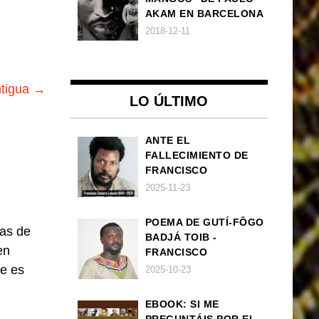
AKAM EN BARCELONA
2018-12-11
ntigua →
LO ÚLTIMO
ANTE EL
FALLECIMIENTO DE
FRANCISCO
ZAMORA LOBOCH
2025-11-23
POEMA DE GUTÍ-FÔGO
las de
BADJÁ TOIB -
en
FRANCISCO
BALLOVERA ESTRADA:
je es
2025-10-23
ANHELOS
INCONCLUSOS DE 1968
EBOOK: SI ME