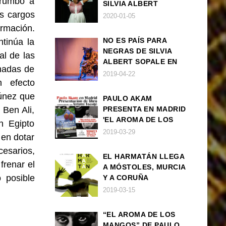
 rumbo a
SILVIA ALBERT
s cargos
SOPALE EN MADRID
2020-01-05
rmación.
NO ES PAÍS PARA
tinúa la
NEGRAS DE SILVIA
al de las
ALBERT SOPALE EN
rnadas de
BARCELONA
2019-04-22
n efecto
Túnez que
PAULO AKAM
 Ben Ali,
PRESENTA EN MADRID
'EL AROMA DE LOS
n Egipto
MANGOS', UNA
2019-03-29
 en dotar
NOVELA SOBRE LA
esarios,
AFRODESCENDENCIA
EL HARMATÁN LLEGA
frenar el
A MÓSTOLES, MURCIA
 posible
Y A CORUÑA
2019-03-15
“EL AROMA DE LOS
MANGOS” DE PAULO