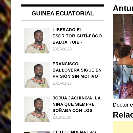
Antu
GUINEA ECUATORIAL
LIBERADO EL
ESCRITOR GUTÍ-FÔGO
BADJÁ TOIB -
FRANCISCO
2025-06-20
BALLOVERA ESTRADA
FRANCISCO
BALLOVERA SIGUE EN
PRISIÓN SIN MOTIVO
ALGUNO
2025-01-23
JOJUA JACHING'A, LA
NIÑA QUE SIEMPRE
Doctor e
SOÑABA CON LOS
Rela
ÁNGELES (UN CUENTO
2018-11-16
VEGANO AFRICANO)
CEID CONDENA LAS