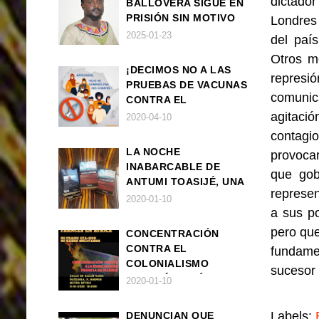
dictado
BALLOVERA SIGUE EN
PRISIÓN SIN MOTIVO
Londres
ALGUNO
2025-01-23
del paí
Otros m
¡DECIMOS NO A LAS
represió
PRUEBAS DE VACUNAS
comunica
CONTRA EL
CORONAVIRUS EN
agitaci
2020-04-10
ÁFRICA!
contagio
LA NOCHE
provocar
INABARCABLE DE
que gob
ANTUMI TOASIJÉ, UNA
represen
NOVELA
2020-01-10
a sus p
EXISTENCIALISTA Y
ANIMALISTA
pero que
CONCENTRACIÓN
CONTRA EL
fundame
COLONIALISMO
sucesor 
FRANCÉS EN ÁFRICA
2020-01-10
Labels:
DENUNCIAN QUE