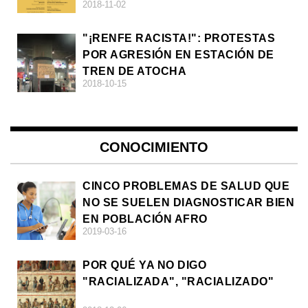
2018-11-02
DE LA ULTRADERECHA EN EUROPA
"¡RENFE RACISTA!": PROTESTAS
POR AGRESIÓN EN ESTACIÓN DE
TREN DE ATOCHA
2018-10-15
CONOCIMIENTO
CINCO PROBLEMAS DE SALUD QUE
NO SE SUELEN DIAGNOSTICAR BIEN
EN POBLACIÓN AFRO
2019-03-16
POR QUÉ YA NO DIGO
"RACIALIZADA", "RACIALIZADO"