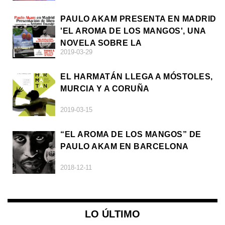
PAULO AKAM PRESENTA EN MADRID
'EL AROMA DE LOS MANGOS', UNA
NOVELA SOBRE LA
2019-03-29
AFRODESCENDENCIA
EL HARMATÁN LLEGA A MÓSTOLES,
MURCIA Y A CORUÑA
2019-03-15
“EL AROMA DE LOS MANGOS” DE
PAULO AKAM EN BARCELONA
2018-12-11
LO ÚLTIMO