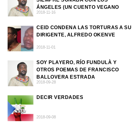
ÁNGELES (UN CUENTO VEGANO
2018-11-16
AFRICANO)
CEID CONDENA LAS TORTURAS A SU
DIRIGENTE, ALFREDO OKENVE
2018-11-01
SOY PLAYERO, RÍO FUNDULÀ Y
OTROS POEMAS DE FRANCISCO
BALLOVERA ESTRADA
2018-09-28
DECIR VERDADES
2018-09-08