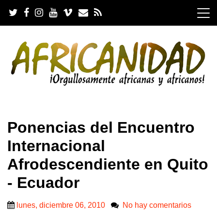
S
k
i
p
t
o
c
o
n
t
e
.
n
Ponencias del Encuentro
t
Internacional
Afrodescendiente en Quito
- Ecuador
lunes, diciembre 06, 2010
No hay comentarios