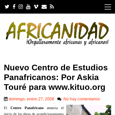
S
k
i
p
t
o
c
o
n
t
e
.
n
Nuevo Centro de Estudios
t
Panafricanos: Por Askia
Touré para www.kituo.org
domingo, enero 27, 2008
No hay comentarios
El
Centro Panafricano
anuncia el
inicio de las obras de acondicionamiento