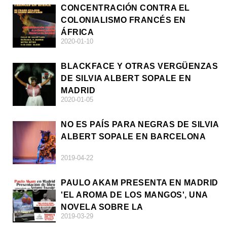
CONCENTRACIÓN CONTRA EL
COLONIALISMO FRANCÉS EN
ÁFRICA
2020-01-10
BLACKFACE Y OTRAS VERGÜENZAS
DE SILVIA ALBERT SOPALE EN
MADRID
2020-01-05
NO ES PAÍS PARA NEGRAS DE SILVIA
ALBERT SOPALE EN BARCELONA
2019-04-22
PAULO AKAM PRESENTA EN MADRID
'EL AROMA DE LOS MANGOS', UNA
NOVELA SOBRE LA
2019-03-29
AFRODESCENDENCIA