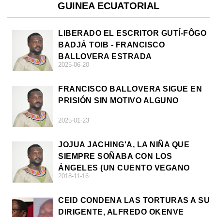
GUINEA ECUATORIAL
LIBERADO EL ESCRITOR GUTÍ-FÔGO
BADJÁ TOIB - FRANCISCO
BALLOVERA ESTRADA
2025-06-20
FRANCISCO BALLOVERA SIGUE EN
PRISIÓN SIN MOTIVO ALGUNO
2025-01-23
JOJUA JACHING'A, LA NIÑA QUE
SIEMPRE SOÑABA CON LOS
ÁNGELES (UN CUENTO VEGANO
2018-11-16
AFRICANO)
CEID CONDENA LAS TORTURAS A SU
DIRIGENTE, ALFREDO OKENVE